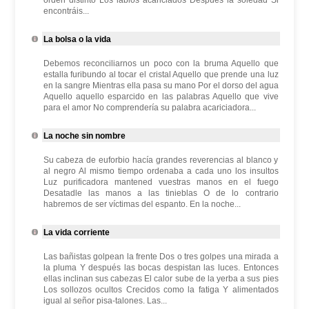
orden distinto Los labios acariciados Después la soledad Si
encontráis...
La bolsa o la vida
Debemos reconciliarnos un poco con la bruma Aquello que
estalla furibundo al tocar el cristal Aquello que prende una luz
en la sangre Mientras ella pasa su mano Por el dorso del agua
Aquello aquello esparcido en las palabras Aquello que vive
para el amor No comprendería su palabra acariciadora...
La noche sin nombre
Su cabeza de euforbio hacía grandes reverencias al blanco y
al negro Al mismo tiempo ordenaba a cada uno los insultos
Luz purificadora mantened vuestras manos en el fuego
Desatadle las manos a las tinieblas O de lo contrario
habremos de ser víctimas del espanto. En la noche...
La vida corriente
Las bañistas golpean la frente Dos o tres golpes una mirada a
la pluma Y después las bocas despistan las luces. Entonces
ellas inclinan sus cabezas El calor sube de la yerba a sus pies
Los sollozos ocultos Crecidos como la fatiga Y alimentados
igual al señor pisa-talones. Las...