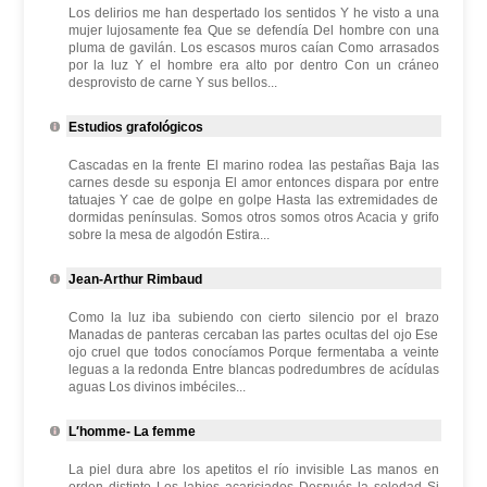
Los delirios me han despertado los sentidos Y he visto a una
mujer lujosamente fea Que se defendía Del hombre con una
pluma de gavilán. Los escasos muros caían Como arrasados
por la luz Y el hombre era alto por dentro Con un cráneo
desprovisto de carne Y sus bellos...
Estudios grafológicos
Cascadas en la frente El marino rodea las pestañas Baja las
carnes desde su esponja El amor entonces dispara por entre
tatuajes Y cae de golpe en golpe Hasta las extremidades de
dormidas penínsulas. Somos otros somos otros Acacia y grifo
sobre la mesa de algodón Estira...
Jean-Arthur Rimbaud
Como la luz iba subiendo con cierto silencio por el brazo
Manadas de panteras cercaban las partes ocultas del ojo Ese
ojo cruel que todos conocíamos Porque fermentaba a veinte
leguas a la redonda Entre blancas podredumbres de acídulas
aguas Los divinos imbéciles...
L′homme- La femme
La piel dura abre los apetitos el río invisible Las manos en