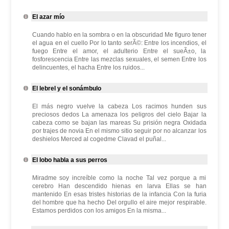
El azar mío
Cuando hablo en la sombra o en la obscuridad Me figuro tener
el agua en el cuello Por lo tanto serÃ©: Entre los incendios, el
fuego Entre el amor, el adulterio Entre el sueÃ±o, la
fosforescencia Entre las mezclas sexuales, el semen Entre los
delincuentes, el hacha Entre los ruidos...
El lebrel y el sonámbulo
El más negro vuelve la cabeza Los racimos hunden sus
preciosos dedos La amenaza los peligros del cielo Bajar la
cabeza como se bajan las mareas Su prisión negra Oxidada
por trajes de novia En el mismo sitio seguir por no alcanzar los
deshielos Merced al cogedme Clavad el puñal...
El lobo habla a sus perros
Miradme soy increíble como la noche Tal vez porque a mi
cerebro Han descendido hienas en larva Ellas se han
mantenido En esas tristes historias de la infancia Con la furia
del hombre que ha hecho Del orgullo el aire mejor respirable.
Estamos perdidos con los amigos En la misma...