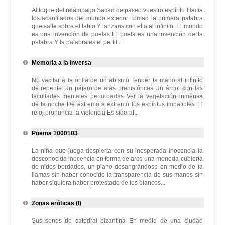
Al toque del relámpago Sacad de paseo vuestro espíritu Hacia
los acantilados del mundo exterior Tomad la primera palabra
que salte sobre el labio Y lanzaos con ella al infinito. El mundo
es una invención de poetas El poeta es una invención de la
palabra Y la palabra es el perfil...
Memoria a la inversa
No vacilar a la orilla de un abismo Tender la mano al infinito
de repente Un pájaro de alas prehistóricas Un árbol con las
facultades mentales perturbadas Ver la vegetación inmensa
de la noche De extremo a extremo los espíritus imbatibles El
reloj pronuncia la violencia Es sideral...
Poema 1000103
La niña que juega despierta con su inesperada inocencia la
desconocida inocencia en forma de arco una moneda cubierta
de nidos bordados, un piano desangrándose en medio de la
llamas sin haber conocido la transparencia de sus manos sin
haber siquiera haber protestado de los blancos...
Zonas eróticas (I)
Sus senos de catedral bizantina En medio de una ciudad