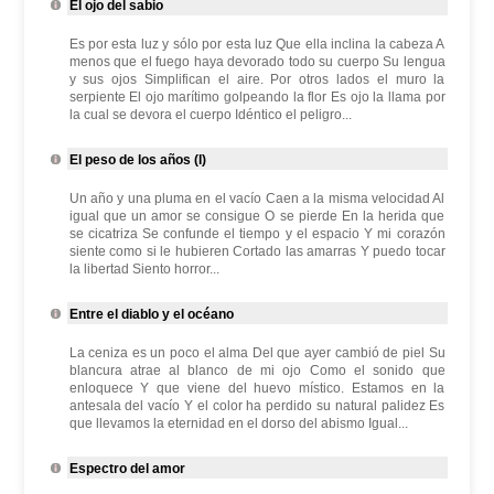
El ojo del sabio
Es por esta luz y sólo por esta luz Que ella inclina la cabeza A
menos que el fuego haya devorado todo su cuerpo Su lengua
y sus ojos Simplifican el aire. Por otros lados el muro la
serpiente El ojo marítimo golpeando la flor Es ojo la llama por
la cual se devora el cuerpo Idéntico el peligro...
El peso de los años (I)
Un año y una pluma en el vacío Caen a la misma velocidad Al
igual que un amor se consigue O se pierde En la herida que
se cicatriza Se confunde el tiempo y el espacio Y mi corazón
siente como si le hubieren Cortado las amarras Y puedo tocar
la libertad Siento horror...
Entre el diablo y el océano
La ceniza es un poco el alma Del que ayer cambió de piel Su
blancura atrae al blanco de mi ojo Como el sonido que
enloquece Y que viene del huevo místico. Estamos en la
antesala del vacío Y el color ha perdido su natural palidez Es
que llevamos la eternidad en el dorso del abismo Igual...
Espectro del amor