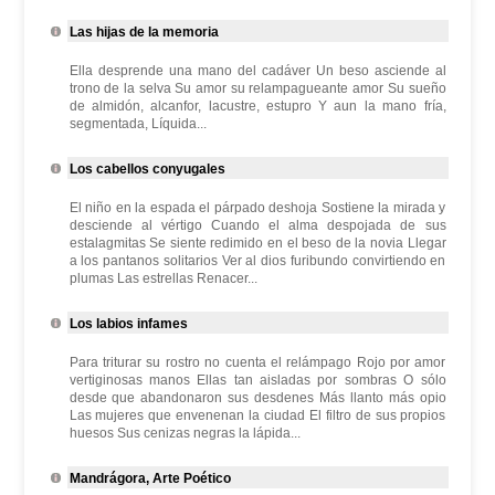
Las hijas de la memoria
Ella desprende una mano del cadáver Un beso asciende al
trono de la selva Su amor su relampagueante amor Su sueño
de almidón, alcanfor, lacustre, estupro Y aun la mano fría,
segmentada, Líquida...
Los cabellos conyugales
El niño en la espada el párpado deshoja Sostiene la mirada y
desciende al vértigo Cuando el alma despojada de sus
estalagmitas Se siente redimido en el beso de la novia Llegar
a los pantanos solitarios Ver al dios furibundo convirtiendo en
plumas Las estrellas Renacer...
Los labios infames
Para triturar su rostro no cuenta el relámpago Rojo por amor
vertiginosas manos Ellas tan aisladas por sombras O sólo
desde que abandonaron sus desdenes Más llanto más opio
Las mujeres que envenenan la ciudad El filtro de sus propios
huesos Sus cenizas negras la lápida...
Mandrágora, Arte Poético