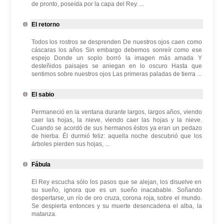
de pronto, poseída por la capa del Rey. ...
El retorno
Todos los rostros se desprenden De nuestros ojos caen como
cáscaras los años Sin embargo debemos sonreír como ese
espejo Donde un soplo borró la imagen más amada Y
desteñidos paisajes se aniegan en lo oscuro Hasta que
sentimos sobre nuestros ojos Las primeras paladas de tierra ...
El sabio
Permaneció en la ventana durante largos, largos años, viendo
caer las hojas, la nieve, viendo caer las hojas y la nieve.
Cuando se acordó de sus hermanos éstos ya eran un pedazo
de hierba. Él durmió feliz: aquella noche descubrió que los
árboles pierden sus hojas, ...
Fábula
El Rey escucha sólo los pasos que se alejan, los disuelve en
su sueño, ignora que es un sueño inacabable. Soñando
despertarse, un río de oro cruza, corona roja, sobre el mundo.
Se despierta entonces y su muerte desencadena el alba, la
matanza.