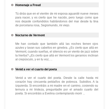
Homenaje a Freud
Tú dirás que en el vientre de mi esposa aguardé nueve meses
para nacer, y es cierto que he nacido, pero luego como que
nos dejaste confundidos hablándonos del mar desde tu tina
de porcelana rosa, Segismundo, mi viejo.
Nocturno de Vermont
Me han contado que también allá las noches tienen ojos
azules y lavan sus cabellos en ginebra. ¿Es cierto que allá en
Vermont, cuando sueñas, el silencio es un viento de jazz sobre
la hierba? ¿Es cierto que allá en Vermont los geranios inclinan
al crepúsculo, y en tu voz, ...
Venid a ver el cuarto del poeta
Venid a ver el cuarto del poeta. Desde la calle hasta mi
corazón hay cincuenta peldaños de pobreza. Subidlos. A la
izquierda. Si encontráis a mi madre en el camino, cosiendo su
ternura a mi tristeza, preguntadle por el amado cuarto del
poeta. Si encontráis a Evelina contemplando morir ...