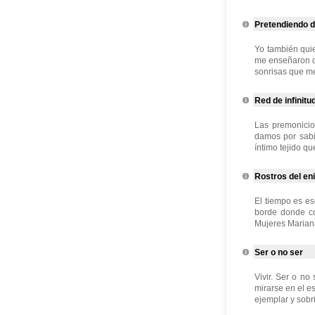
Pretendiendo d
Yo también quie
me enseñaron qu
sonrisas que me 
Red de infinitu
Las premonicio
damos por sabid
íntimo tejido qu
Rostros del e
El tiempo es es
borde donde co
Mujeres Mariana
Ser o no ser
Vivir. Ser o no
mirarse en el es
ejemplar y sobr