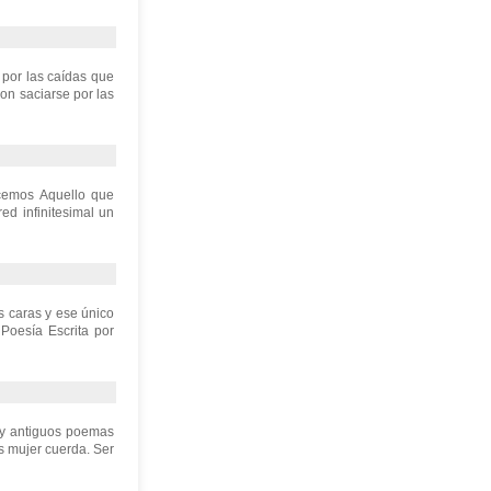
 por las caídas que
ron saciarse por las
ocemos Aquello que
ed infinitesimal un
s caras y ese único
Poesía Escrita por
s y antiguos poemas
as mujer cuerda. Ser