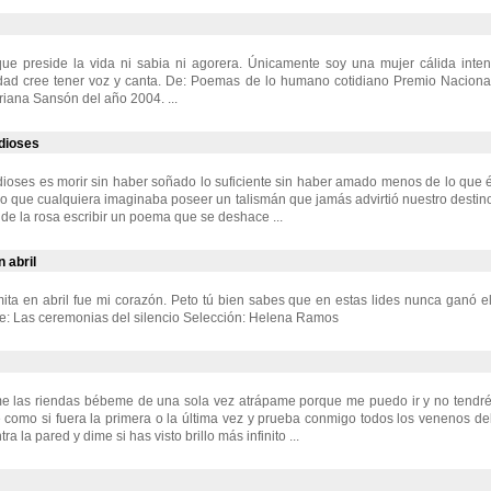
ue preside la vida ni sabia ni agorera. Únicamente soy una mujer cálida int
idad cree tener voz y canta. De: Poemas de lo humano cotidiano Premio Nacional
iana Sansón del año 2004. ...
 dioses
dioses es morir sin haber soñado lo suficiente sin haber amado menos de lo que é
 que cualquiera imaginaba poseer un talismán que jamás advirtió nuestro destino
de la rosa escribir un poema que se deshace ...
 abril
ita en abril fue mi corazón. Peto tú bien sabes que en estas lides nunca ganó el
e: Las ceremonias del silencio Selección: Helena Ramos
me las riendas bébeme de una sola vez atrápame porque me puedo ir y no tendré
omo si fuera la primera o la última vez y prueba conmigo todos los venenos del c
a la pared y dime si has visto brillo más infinito ...