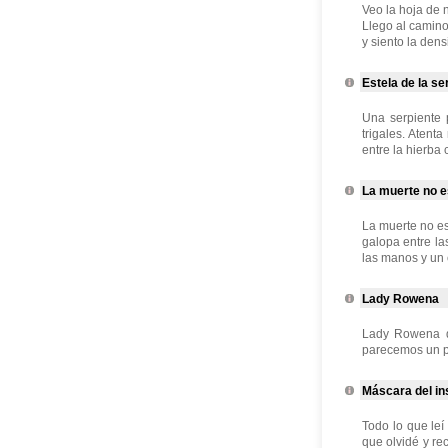
Veo la hoja de 
Llego al camino
y siento la densi
Estela de la se
Una serpiente 
trigales. Atent
entre la hierba
La muerte no e
La muerte no e
galopa entre la
las manos y un c
Lady Rowena
Lady Rowena de
parecemos un p
Máscara del i
Todo lo que leí
que olvidé y re