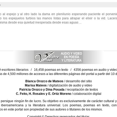
o
al espejo y al otro lado la dama en plenilunio esperando paciente el porvenir
o los espejuelos turbios las manos listas para atrapar el elixir o la vid. Lac
misma desde esa quietud inesperada desde esas aguas ...
escritores literarios / 16,458 poemas en texto / 4356 poemas en audio y vid
ás de 4,500 millones de accesos a las diferentes páginas del portal a partir del 1
Blanca Orozco de Mateos
/ desarrollo del sitio
Marisa Mateos
/ digitalización de audio y video
Patricia Orozco y Dina Posada
/ recopilación de textos
C. Feito, H. Rosales y E. Ortiz Moreno
/ colaboración digital
sigue ningún fin de lucro. Su objetivo es exclusivamente de carácter cultural y
 iberoamericana y la literatura universal. Los poemas, poemas en texto, con
s en este portal son propiedad de sus autores o titulares de los mismos.
Copyright © Derechos reservados del titular.