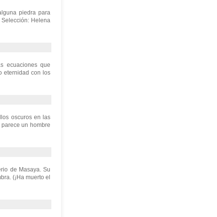
alguna piedra para
o Selección: Helena
tas ecuaciones que
o eternidad con los
los oscuros en las
No parece un hombre
erio de Masaya. Su
bra. (¡Ha muerto el