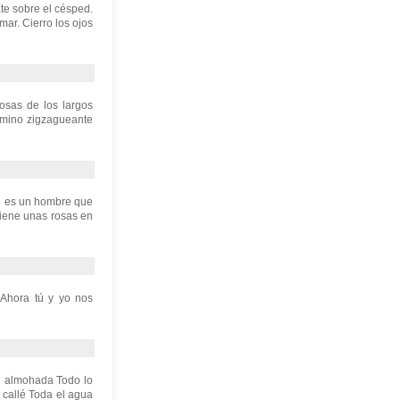
ate sobre el césped.
ar. Cierro los ojos
osas de los largos
camino zigzagueante
e es un hombre que
Tiene unas rosas en
 Ahora tú y yo nos
mi almohada Todo lo
 callé Toda el agua