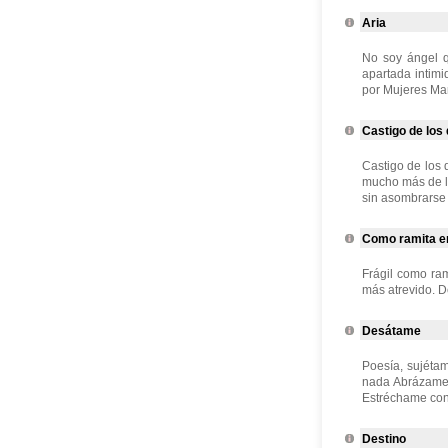
Aria
No soy ángel q
apartada intim
por Mujeres Mar
Castigo de los
Castigo de los 
mucho más de lo
sin asombrarse 
Como ramita en
Frágil como ram
más atrevido. D
Desátame
Poesía, sujéta
nada Abrázame c
Estréchame contr
Destino