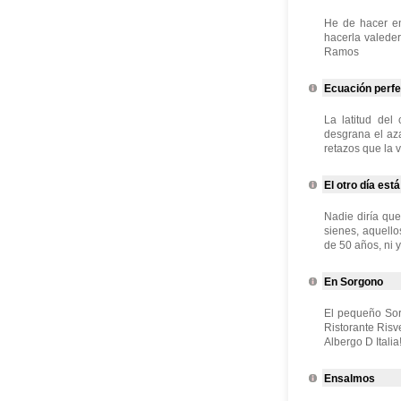
He de hacer en
hacerla valeder
Ramos
Ecuación perfe
La latitud del
desgrana el aza
retazos que la vi
El otro día está
Nadie diría qu
sienes, aquello
de 50 años, ni y
En Sorgono
El pequeño Sor
Ristorante Risv
Albergo D Italia
Ensalmos