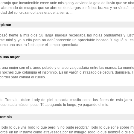
naranjo que incontenible crece ante mis ojos y advierto la gota de lluvia que se ab
 abrumado de musgos que se abre en dos largos e infinitos brazos y no sé cuál tom
dad del sol cruzando la esfera de la tierra, ...
rpiente
pasó frente a mis ojos Su larga madeja recordaba las hojas ondulantes y lustr
a me miró y yo a ella pero no debí parecerle un apreciable bocado Y siguió su 
 como una oscura flecha por el tiempo apremiada. ...
s una mujer
s una mujer con el cráneo pelado y una corva guadaña entre las manos. La muert
s noches que columpia el insomnio. Es un varón disfrazado de oscura damisela. 
ordel para colmar el cuello. ...
 Tremain: dulce Lady de piel cascada mustia como las flores de esta jarra.
oco, nada más un poco. Tú apagando tu fuego, yo pagando el mío.
nsomnio
 Todo lo que viví Todo lo que perdí y no pude recobrar Todo lo que soñé sobre 
cordé en un instante como atravesada por un milagro Todo lo que nombré o dije o