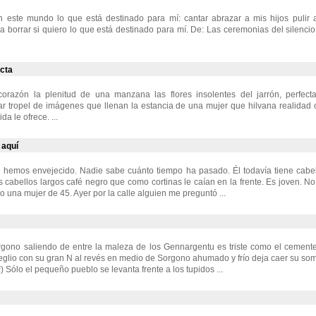
 este mundo lo que está destinado para mí: cantar abrazar a mis hijos pulir 
a borrar si quiero lo que está destinado para mí. De: Las ceremonias del silenci
cta
 corazón la plenitud de una manzana las flores insolentes del jarrón, perfec
r tropel de imágenes que llenan la estancia de una mujer que hilvana realidad 
da le ofrece. ...
 aquí
e hemos envejecido. Nadie sabe cuánto tiempo ha pasado. Él todavía tiene cabel
s cabellos largos café negro que como cortinas le caían en la frente. Es joven. 
o una mujer de 45. Ayer por la calle alguien me preguntó ...
gono saliendo de entre la maleza de los Gennargentu es triste como el cement
eglio con su gran N al revés en medio de Sorgono ahumado y frío deja caer su som
!) Sólo el pequeño pueblo se levanta frente a los tupidos ...