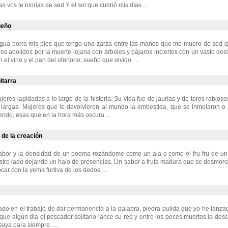
s vos te morías de sed Y el sol que cubrió mis días ...
ueño
gua borra mis pies que tengo una zarza entre las manos que me muero de sed q
os abolidos por la muerte lejana con árboles y pájaros inciertos con un vasto des
 el vino y el pan del ofertorio, sueño que olvido. ...
itarra
res lapidadas a lo largo de la historia. Su vida fue de jaurías y de toros rabios
largas. Mujeres que le devolvieron al mundo la embestida, que se inmolaron o 
iendo, esas que en la hora más oscura ...
 de la creación
sabor y la densidad de un poema rozándome como un ala o como el fru fru de un 
tro lado dejando un halo de presencias. Un sabor a fruta madura que se desmoro
ar con la yema furtiva de los dedos, ...
o en el trabajo de dar permanencia a la palabra, piedra pulida que yo he lanza
que algún día el pescador solitario lance su red y entre los peces muertos la desc
 suya para siempre. ...