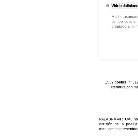
Vidrio dalinian
Me he asomado 
tiempo cotidian
brindado a mí 
1552 poetas / 519 
literatura con m
PALABRA VIRTUAL no per
difusión de la poesía
manuscritos presentado