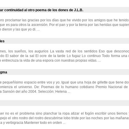
ar continuidad al otro poema de los dones de J.L.B.
ro proclamar las gracias por los días que he vivido por los amigos que he tenido
e es para otros la ascensión. Por el pan y por la tierra por las heridas que supie
dieron y las que yo di. ...
des
nes, los sueños, los augurios La vasta red de los sentidos Eso que descon
o El sabor de la sal El ocre de la tarde Lo fugaz Lo continuo Todo forma una r
e entrecruza la vida de una espora con nuestras propias vidas. ...
nigma
e pequeñísimo espacio entre vos y yo. Igual que una hoja de gillette que tiene do
mienza el universo. De: Poemas de lo humano cotidiano Premio Nacional de 
 Sansón del año 2004. Selección: Helena ...
 ser no es el problema sino planchar la ropa atizar el fogón escribir unos tierno
pejo el otro rostro del rostro descubrirse lobo triste por las noches por las mañan
ia y verbigracia Mantener todo en orden ...