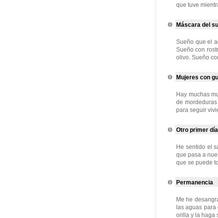
que tuve mientra
Máscara del s
Sueño que el a
Sueño con rostr
olivo. Sueño con
Mujeres con gu
Hay muchas muje
de mordeduras 
para seguir viv
Otro primer día
He sentido el 
que pasa a nues
que se puede toc
Permanencia
Me he desangrad
las aguas para 
orilla y la haga