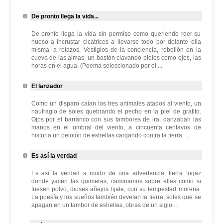
De pronto llega la vida...
De pronto llega la vida sin permiso como queriendo roer su
hueso a incrustar cicatrices a llevarse todo por delante ella
misma, a retazos. Vestigios de la conciencia, rebelión en la
cueva de las almas, un bastón clavando pieles como ojos, las
horas en el agua. (Poema seleccionado por el ...
El lanzador
Como un disparo caían los tres animales atados al viento, un
naufragio de soles quebrando el pecho en la piel de grafito.
Ojos por el barranco con sus tambores de ira, danzaban las
manos en el umbral del viento, a cincuenta centavos de
historia un pelotón de estrellas cargando contra la tierra. ...
Es así la verdad
Es así la verdad a modo de una advertencia, tierra fugaz
donde yacen las quimeras, caminamos sobre ellas como si
fuesen polvo, dioses añejos fijate, con su tempestad morena.
La poesía y los sueños también develan la tierra, soles que se
apagan en un tambor de estrellas, obras de un siglo ...