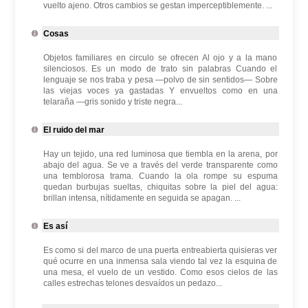
vuelto ajeno. Otros cambios se gestan imperceptiblemente. ...
Cosas
Objetos familiares en circulo se ofrecen Al ojo y a la mano
silenciosos. Es un modo de trato sin palabras Cuando el
lenguaje se nos traba y pesa —polvo de sin sentidos— Sobre
las viejas voces ya gastadas Y envueltos como en una
telaraña —gris sonido y triste negra...
El ruido del mar
Hay un tejido, una red luminosa que tiembla en la arena, por
abajo del agua. Se ve a través del verde transparente como
una temblorosa trama. Cuando la ola rompe su espuma
quedan burbujas sueltas, chiquitas sobre la piel del agua:
brillan intensa, nítidamente en seguida se apagan. ...
Es así
Es como si del marco de una puerta entreabierta quisieras ver
qué ocurre en una inmensa sala viendo tal vez la esquina de
una mesa, el vuelo de un vestido. Como esos cielos de las
calles estrechas telones desvaídos un pedazo...