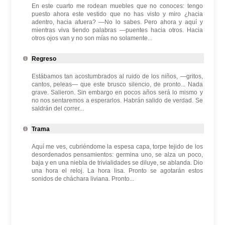
En este cuarto me rodean muebles que no conoces: tengo
puesto ahora este vestido que no has visto y miro ¿hacia
adentro, hacia afuera? —No lo sabes. Pero ahora y aquí y
mientras viva tiendo palabras —puentes hacia otros. Hacia
otros ojos van y no son mías no solamente...
Regreso
Estábamos tan acostumbrados al ruido de los niños, —gritos,
cantos, peleas— que este brusco silencio, de pronto... Nada
grave. Salieron. Sin embargo en pocos años será lo mismo y
no nos sentaremos a esperarlos. Habrán salido de verdad. Se
saldrán del correr...
Trama
Aquí me ves, cubriéndome la espesa capa, torpe tejido de los
desordenados pensamientos: germina uno, se alza un poco,
baja y en una niebla de trivialidades se diluye, se ablanda. Dio
una hora el reloj. La hora lisa. Pronto se agotarán estos
sonidos de cháchara liviana. Pronto...