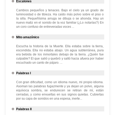
Escalones
Cambios pequeños y tenaces. Bajo el cielo ya un grado de
luminosidad o de tibieza. Ha caído más polvo sobre el piso o
la silla. Pequeñísima arruga se dibuja o se ahonda. Hay un
nuevo matiz en el sonido de la voz familiar (¿Lo notarías?) En
un coro confuso de entreveradas voces ...
Mito amazónico
Escucha la historia de la Muerte. Ella estaba sobre la tierra,
escondida. Ella no estaba abajo. Un agua subterránea, pura
era bebida de los inmortales debajo de la tierra. ¿Quién fue
culpable? El que salió y quebró y saltó hacia afuera por haber
escuchado un canto de pájaro. ...
Palabras I
Con gran dificultad, como un idioma nuevo, mi propio idioma.
Asoman las palabras fugazmente y ya dejan un polvo, alguna
equívoca sombra, se endurecen se retiran de mí, están
cerradas, y como envueltas en sus signos quietas. Cubiertas
por su capa de sonidos en una espesa, inerte...
Palabras II