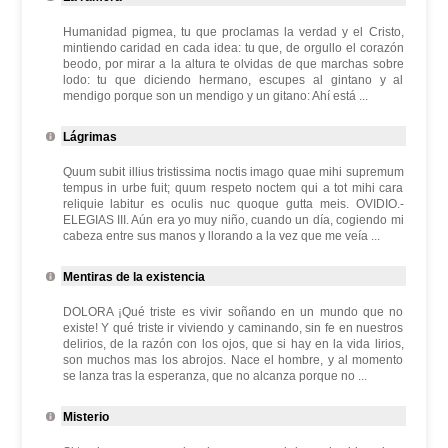
Humanidad pigmea, tu que proclamas la verdad y el Cristo,
mintiendo caridad en cada idea: tu que, de orgullo el corazón
beodo, por mirar a la altura te olvidas de que marchas sobre
lodo: tu que diciendo hermano, escupes al gintano y al
mendigo porque son un mendigo y un gitano: Ahí está ...
Lágrimas
Quum subit illius tristissima noctis imago quae mihi supremum
tempus in urbe fuit; quum respeto noctem qui a tot mihi cara
reliquie labitur es oculis nuc quoque gutta meis. OVIDIO.-
ELEGIAS III. Aún era yo muy niño, cuando un día, cogiendo mi
cabeza entre sus manos y llorando a la vez que me veía ...
Mentiras de la existencia
DOLORA ¡Qué triste es vivir soñando en un mundo que no
existe! Y qué triste ir viviendo y caminando, sin fe en nuestros
delirios, de la razón con los ojos, que si hay en la vida lirios,
son muchos mas los abrojos. Nace el hombre, y al momento
se lanza tras la esperanza, que no alcanza porque no ...
Misterio