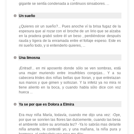
gigante se sentía condenada a continuos sinsabores. ...
Un sueño
¿Quieres oir un sueño?... Pues anoche ví la brisa fugaz de la
espesura que al rozar con el broche de un lirio que se alzaba
en la pradera grabó sobre él un beso , perdiéndose después
rauda y ligera de la enramada entre el follaje espeso. Este es
mi sueño todo, y si entenderlo quieres, ...
Una limosna
¡Entrad!... en mi aposento donde sólo se ven sombras, está
una mujer muriendo entre insufribles congojas... Y a su
cabecera tristes dos niñas bellas que lloran, y que entrelazan
sus manos y que gimen y sollozan. Y la infeliz ya no mira ni
tiene aliento en la boca, y cuando habla sólo dice con voz
hueca ...
Ya se por que es Dolora a Elmira
Era muy niña María, todavía, cuando me dijo una vez: -Oye,
por que se sonríen las flores tan dulcemente, cuando las besa
el ambiente sobre su aromada tez? -Ya lo sabrás mas delante
niña amante, le contesté yo, y una mañana, la niña pura y