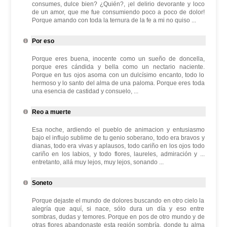
consumes, dulce bien? ¿Quién?, ¡el delirio devorante y loco
de un amor, que me fue consumiendo poco a poco de dolor!
Porque amando con toda la ternura de la fe a mi no quiso ...
Por eso
Porque eres buena, inocente como un sueño de doncella,
porque eres cándida y bella como un nectario naciente.
Porque en tus ojos asoma con un dulcísimo encanto, todo lo
hermoso y lo santo del alma de una paloma. Porque eres toda
una esencia de castidad y consuelo, ...
Reo a muerte
Esa noche, ardiendo el pueblo de animacion y entusiasmo
bajo el influjo sublime de tu genio soberano, todo era bravos y
dianas, todo era vivas y aplausos, todo cariño en los ojos todo
cariño en los labios, y todo flores, laureles, admiración y ...
entretanto, allá muy lejos, muy lejos, sonando ...
Soneto
Porque dejaste el mundo de dolores buscando en otro cielo la
alegría que aquí, si nace, sólo dura un día y eso entre
sombras, dudas y temores. Porque en pos de otro mundo y de
otras flores abandonaste esta región sombría, donde tu alma