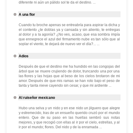
diferente ni aún un pálido sol te da el destino. ...
A una flor
Cuando tu broche apenas se entreabría para aspirar la dicha y
el contento ¿te doblas ya y cansada y sin aliento, te entregas
al dolor y a la agonía? ¿No ves, acaso, que esa sombra impía
que ennegrece el azul del firmamento nube es tan sólo que al
soplar el viento, te dejará de nuevo ver el día?... ...
Adios
Después de que el destino me ha hundido en las congojas del
árbol que se muere crujiendo de dolor, truncando una por una
las flores y las hojas que al beso de los cielos brotaron de mi
amor. Después de que mis ramas se han roto bajo el peso de
tanta y tanta nieve cayendo sin cesar, y que mi ardiente ...
Al ruiseñor mexicano
Hubo una selva y un nido y en ese nido un jilguero que alegre
y estremecido, tras de un ensueño querido cruzó por el mundo
entero. Que de su paso en las huellas sembró sus notas
mejores, y que recogió con ellas al ir por el cielo, estrellas, y al
ir por el mundo; flores. Del nido y de la enramada ...