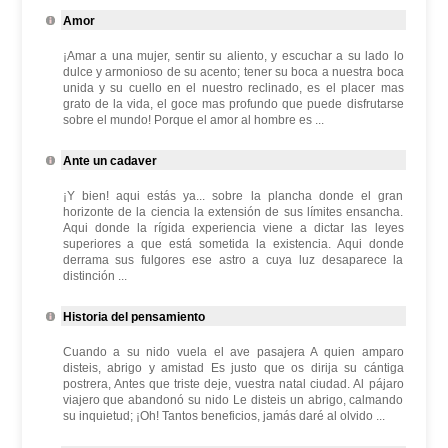
Amor
¡Amar a una mujer, sentir su aliento, y escuchar a su lado lo
dulce y armonioso de su acento; tener su boca a nuestra boca
unida y su cuello en el nuestro reclinado, es el placer mas
grato de la vida, el goce mas profundo que puede disfrutarse
sobre el mundo! Porque el amor al hombre es ...
Ante un cadaver
¡Y bien! aqui estás ya... sobre la plancha donde el gran
horizonte de la ciencia la extensión de sus límites ensancha.
Aqui donde la rígida experiencia viene a dictar las leyes
superiores a que está sometida la existencia. Aqui donde
derrama sus fulgores ese astro a cuya luz desaparece la
distinción ...
Historia del pensamiento
Cuando a su nido vuela el ave pasajera A quien amparo
disteis, abrigo y amistad Es justo que os dirija su cántiga
postrera, Antes que triste deje, vuestra natal ciudad. Al pájaro
viajero que abandonó su nido Le disteis un abrigo, calmando
su inquietud; ¡Oh! Tantos beneficios, jamás daré al olvido ...