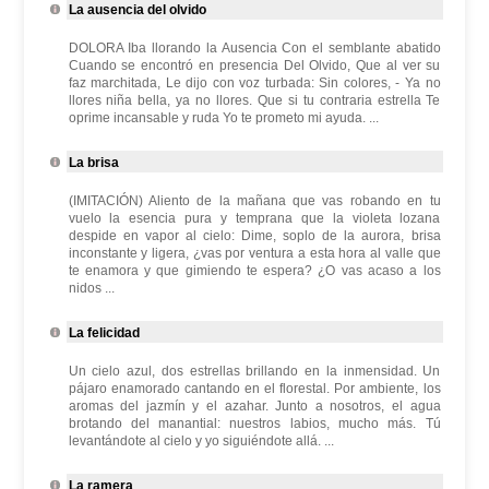
La ausencia del olvido
DOLORA Iba llorando la Ausencia Con el semblante abatido
Cuando se encontró en presencia Del Olvido, Que al ver su
faz marchitada, Le dijo con voz turbada: Sin colores, - Ya no
llores niña bella, ya no llores. Que si tu contraria estrella Te
oprime incansable y ruda Yo te prometo mi ayuda. ...
La brisa
(IMITACIÓN) Aliento de la mañana que vas robando en tu
vuelo la esencia pura y temprana que la violeta lozana
despide en vapor al cielo: Dime, soplo de la aurora, brisa
inconstante y ligera, ¿vas por ventura a esta hora al valle que
te enamora y que gimiendo te espera? ¿O vas acaso a los
nidos ...
La felicidad
Un cielo azul, dos estrellas brillando en la inmensidad. Un
pájaro enamorado cantando en el florestal. Por ambiente, los
aromas del jazmín y el azahar. Junto a nosotros, el agua
brotando del manantial: nuestros labios, mucho más. Tú
levantándote al cielo y yo siguiéndote allá. ...
La ramera