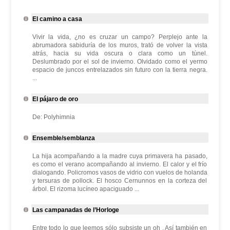
El camino a casa
Vivir la vida, ¿no es cruzar un campo? Perplejo ante la
abrumadora sabiduría de los muros, trató de volver la vista
atrás, hacia su vida oscura o clara como un túnel.
Deslumbrado por el sol de invierno. Olvidado como el yermo
espacio de juncos entrelazados sin futuro con la tierra negra.
...
El pájaro de oro
De: Polyhimnia
Ensemble/semblanza
La hija acompañando a la madre cuya primavera ha pasado,
es como el verano acompañando al invierno. El calor y el frío
dialogando. Policromos vasos de vidrio con vuelos de holanda
y tersuras de pollock. El hosco Cernunnos en la corteza del
árbol. El rizoma lucíneo apaciguado ...
Las campanadas de l’Horloge
Entre todo lo que leemos sólo subsiste un oh . Así también en