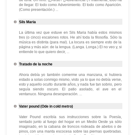
de luna. Un niño. (¿Aviso? ¿Advertencia?) Finalmente, todo ha
de llegar. El todo como Advenimiento. El todo como Aparición.
(Como presentación.) ...
Sils Maria
La última vez que estuve en Sils Maria había estos mismos
tres (o cinco) escalones rotos. He ahí toda la filosofía. Sólo la
música es distinta (para mal). La locura es siempre esto de la
página y más aún: de la lengua. (Langa. Longa.) El no veo y, si
entiende lo que quiero decir, ...
Tratado de la noche
Ahora debía yo también comerme una manzana, si hubiera
estado a solas conmigo mismo, visto ya lo que no debía verse,
esto y aquello oculto durante años, y nada fue tan sobrio, pero
seguía siendo oscuro. El patio asolado, el ave en el
ventanuco. Ninguna desesperación. ...
Vater pound (Ode in cold metro)
Vater Pound escribía sus instrucciones sobre la Poesía,
sentado junto al fuego del hogar en un Medio Oeste ya sólo
imaginado, en la cabana de troncos rodeada de abetos o de
pinos, con una manta escocesa sobre las piernas quebradas.