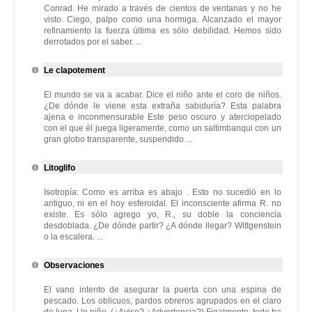
Conrad. He mirado a través de cientos de ventanas y no he
visto. Ciego, palpo como una hormiga. Alcanzado el mayor
refinamiento la fuerza última es sólo debilidad. Hemos sido
derrotados por el saber. ...
Le clapotement
El mundo se va a acabar. Dice el niño ante el coro de niños.
¿De dónde le viene esta extraña sabiduría? Esta palabra
ajena e inconmensurable Este peso oscuro y aterciopelado
con el que él juega ligeramente, como un saltimbanqui con un
gran globo transparente, suspendido ...
Litoglifo
Isotropía: Como es arriba es abajo . Esto no sucedió en lo
antiguo, ni en el hoy esferoidal. El inconsciente afirma R. no
existe. Es sólo agrego yo, R., su doble la conciencia
desdoblada. ¿De dónde partir? ¿A dónde llegar? Wittgenstein
o la escalera. ...
Observaciones
El vano intento de asegurar la puerta con una espina de
pescado. Los oblicuos, pardos obreros agrupados en el claro