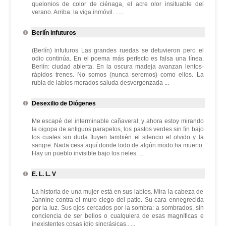
quelonios de color de ciénaga, el acre olor insituable del
verano. Arriba: la viga inmóvil. . ...
Berlín infuturos
(Berlín) infuturos Las grandes ruedas se detuvieron pero el
odio continúa. En el poema más perfecto es falsa una línea.
Berlín: ciudad abierta. En la oscura madeja avanzan lentos-
rápidos trenes. No somos (nunca seremos) como ellos. La
rubia de labios morados saluda desvergonzada ...
Desexilio de Diógenes
Me escapé del interminable cañaveral, y ahora estoy mirando
la oigopa de antiguos parapetos, los pastos verdes sin fin bajo
los cuales sin duda fluyen también el silencio el olvido y la
sangre. Nada cesa aquí donde todo de algún modo ha muerto.
Hay un pueblo invisible bajo los rieles. ...
E. L. L. V
La historia de una mujer está en sus labios. Mira la cabeza de
Jannine contra el muro ciego del patio. Su cara ennegrecida
por la luz. Sus ojos cercados por la sombra: a sombrados, sin
conciencia de ser bellos o cualquiera de esas magníficas e
inexistentes cosas idio sincrásicas.. ...