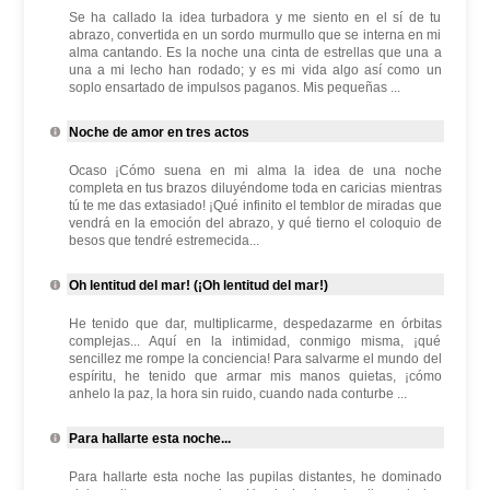
Se ha callado la idea turbadora y me siento en el sí de tu
abrazo, convertida en un sordo murmullo que se interna en mi
alma cantando. Es la noche una cinta de estrellas que una a
una a mi lecho han rodado; y es mi vida algo así como un
soplo ensartado de impulsos paganos. Mis pequeñas ...
Noche de amor en tres actos
Ocaso ¡Cómo suena en mi alma la idea de una noche
completa en tus brazos diluyéndome toda en caricias mientras
tú te me das extasiado! ¡Qué infinito el temblor de miradas que
vendrá en la emoción del abrazo, y qué tierno el coloquio de
besos que tendré estremecida...
Oh lentitud del mar! (¡Oh lentitud del mar!)
He tenido que dar, multiplicarme, despedazarme en órbitas
complejas... Aquí en la intimidad, conmigo misma, ¡qué
sencillez me rompe la conciencia! Para salvarme el mundo del
espíritu, he tenido que armar mis manos quietas, ¡cómo
anhelo la paz, la hora sin ruido, cuando nada conturbe ...
Para hallarte esta noche...
Para hallarte esta noche las pupilas distantes, he dominado