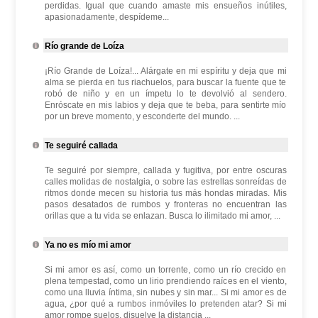
perdidas. Igual que cuando amaste mis ensueños inútiles,
apasionadamente, despídeme...
Río grande de Loíza
¡Río Grande de Loíza!... Alárgate en mi espíritu y deja que mi
alma se pierda en tus riachuelos, para buscar la fuente que te
robó de niño y en un ímpetu lo te devolvió al sendero.
Enróscate en mis labios y deja que te beba, para sentirte mío
por un breve momento, y esconderte del mundo. ...
Te seguiré callada
Te seguiré por siempre, callada y fugitiva, por entre oscuras
calles molidas de nostalgia, o sobre las estrellas sonreídas de
ritmos donde mecen su historia tus más hondas miradas. Mis
pasos desatados de rumbos y fronteras no encuentran las
orillas que a tu vida se enlazan. Busca lo ilimitado mi amor, ...
Ya no es mío mi amor
Si mi amor es así, como un torrente, como un río crecido en
plena tempestad, como un lirio prendiendo raíces en el viento,
como una lluvia íntima, sin nubes y sin mar... Si mi amor es de
agua, ¿por qué a rumbos inmóviles lo pretenden atar? Si mi
amor rompe suelos, disuelve la distancia ...