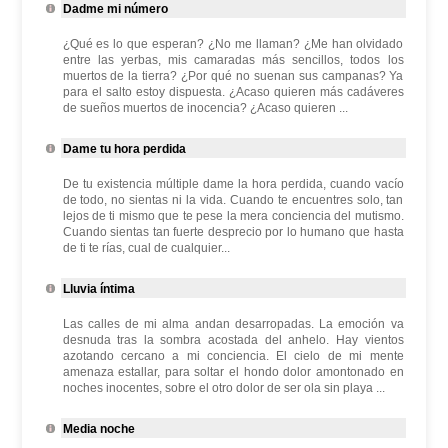
Dadme mi número
¿Qué es lo que esperan? ¿No me llaman? ¿Me han olvidado
entre las yerbas, mis camaradas más sencillos, todos los
muertos de la tierra? ¿Por qué no suenan sus campanas? Ya
para el salto estoy dispuesta. ¿Acaso quieren más cadáveres
de sueños muertos de inocencia? ¿Acaso quieren ...
Dame tu hora perdida
De tu existencia múltiple dame la hora perdida, cuando vacío
de todo, no sientas ni la vida. Cuando te encuentres solo, tan
lejos de ti mismo que te pese la mera conciencia del mutismo.
Cuando sientas tan fuerte desprecio por lo humano que hasta
de ti te rías, cual de cualquier...
Lluvia íntima
Las calles de mi alma andan desarropadas. La emoción va
desnuda tras la sombra acostada del anhelo. Hay vientos
azotando cercano a mi conciencia. El cielo de mi mente
amenaza estallar, para soltar el hondo dolor amontonado en
noches inocentes, sobre el otro dolor de ser ola sin playa ...
Media noche