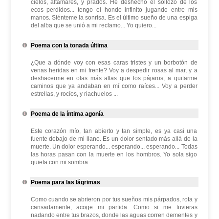
cielos, altamares, y prados. He deshecho el sollozo de los
ecos perdidos... tengo el hondo infinito jugando entre mis
manos. Siénteme la sonrisa. Es el último sueño de una espiga
del alba que se unió a mi reclamo... Yo quiero...
Poema con la tonada última
¿Que a dónde voy con esas caras tristes y un borbotón de
venas heridas en mi frente? Voy a despedir rosas al mar, y a
deshacerme en olas más altas que los pájaros, a quitarme
caminos que ya andaban en mí como raíces... Voy a perder
estrellas, y rocíos, y riachuelos ...
Poema de la íntima agonía
Este corazón mío, tan abierto y tan simple, es ya casi una
fuente debajo de mi llano. Es un dolor sentado más allá de la
muerte. Un dolor esperando... esperando... esperando... Todas
las horas pasan con la muerte en los hombros. Yo sola sigo
quieta con mi sombra...
Poema para las lágrimas
Como cuando se abrieron por tus sueños mis párpados, rota y
cansadamente, acoge mi partida. Como si me tuvieras
nadando entre tus brazos, donde las aguas corren dementes y