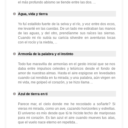
el más profundo abismo se tiende entre las dos. ...
Agua, vida y tierra
Yo fuí estallido fuerte de la selva y el río, y voz entre dos ecos,
me levanté en las cuestas. De un lado me estiraban las manos
de las aguas, y del otro, prendíanme sus raíces las sierras.
Cuando mi río subía su caricia silvestre en aventuras locas
con el rocío y la niebla, ...
Armonía de la palabra y el instinto
Todo fue maravilla de armonías en el gesto inicial que se nos
daba entre impulsos celestes y telúricos desde el fondo de
amor de nuestras almas. Hasta el aire espigose en levedades
cuando caí rendida en tu mirada; y una palabra, aún virgen en
mi vida, me golpeó el corazón, y se hizo llama ...
Azul de tierra en ti
Parece mar, el cielo donde me he recostado a soñarte? Si
vieras mi mirada, como un ave, cazando horizontes y estrellas.
El universo es mío desde que tú te hiciste techo de mariposas
para mi corazón. Es tan azul el aire cuando mueves tus alas,
que el vuelo nace eterno en repetida...