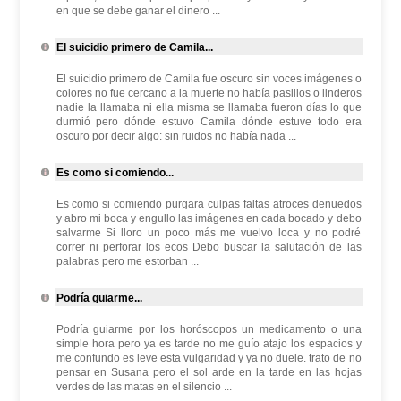
en que se debe ganar el dinero ...
El suicidio primero de Camila...
El suicidio primero de Camila fue oscuro sin voces imágenes o
colores no fue cercano a la muerte no había pasillos o linderos
nadie la llamaba ni ella misma se llamaba fueron días lo que
durmió pero dónde estuvo Camila dónde estuve todo era
oscuro por decir algo: sin ruidos no había nada ...
Es como si comiendo...
Es como si comiendo purgara culpas faltas atroces denuedos
y abro mi boca y engullo las imágenes en cada bocado y debo
salvarme Si lloro un poco más me vuelvo loca y no podré
correr ni perforar los ecos Debo buscar la salutación de las
palabras pero me estorban ...
Podría guiarme...
Podría guiarme por los horóscopos un medicamento o una
simple hora pero ya es tarde no me guío atajo los espacios y
me confundo es leve esta vulgaridad y ya no duele. trato de no
pensar en Susana pero el sol arde en la tarde en las hojas
verdes de las matas en el silencio ...