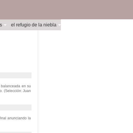
s
el refugio de la niebla
l balanceada en su
o. (Selección: Juan
final anunciando la