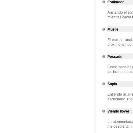
Estibador
Anclando el ebr
mientras canta t
Muelle
El mar se ancl
próximo tempora
Pescado
Como sedales a
las branquias d
Soplo
Entiendo al air
escuchado. (Sel
Viendo llover
La atormentada 
me despiertan l