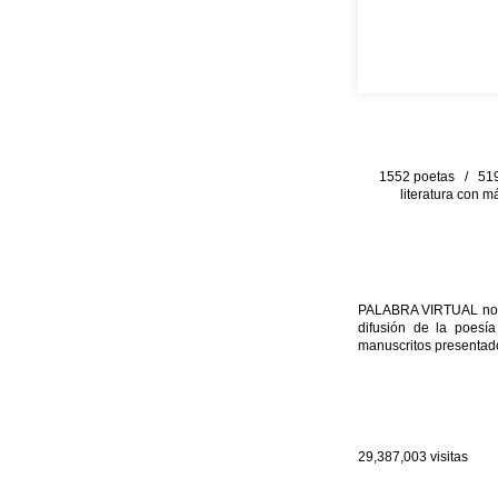
1552 poetas / 519 
literatura con m
PALABRA VIRTUAL no per
difusión de la poesía
manuscritos presentado
29,387,003
visitas