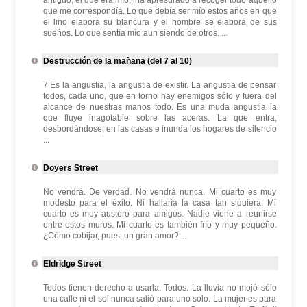
antiguo, el que era mío, iría apresurado a recoger todo aquello
que me correspondía. Lo que debía ser mío estos años en que
el lino elabora su blancura y el hombre se elabora de sus
sueños. Lo que sentía mío aun siendo de otros. ...
Destrucción de la mañana (del 7 al 10)
7 Es la angustia, la angustia de existir. La angustia de pensar
todos, cada uno, que en torno hay enemigos sólo y fuera del
alcance de nuestras manos todo. Es una muda angustia la
que fluye inagotable sobre las aceras. La que entra,
desbordándose, en las casas e inunda los hogares de silencio
...
Doyers Street
No vendrá. De verdad. No vendrá nunca. Mi cuarto es muy
modesto para el éxito. Ni hallaría la casa tan siquiera. Mi
cuarto es muy austero para amigos. Nadie viene a reunirse
entre estos muros. Mi cuarto es también frío y muy pequeño.
¿Cómo cobijar, pues, un gran amor? ...
Eldridge Street
Todos tienen derecho a usarla. Todos. La lluvia no mojó sólo
una calle ni el sol nunca salió para uno solo. La mujer es para