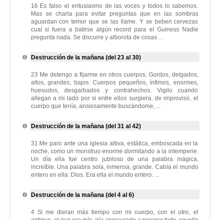
16 Es falso el entusiasmo de las voces y todos lo sabemos.
Mas se charla para evitar preguntas que en las sombras
aguardan con temor que se las llame. Y se beben cervezas
cual si fuera a batirse algún record para el Guiness Nadie
pregunta nada. Se discurre y alborota de cosas ...
Destrucción de la mañana (del 23 al 30)
23 Me detengo a fijarme en otros cuerpos. Gordos, delgados,
altos, grandes, bajos. Cuerpos pequeños, ínfimos, enormes,
huesudos, desgarbados y contrahechos. Vigilo cuando
allegan a mi lado por si entre ellos surgiera, de improviso, el
cuerpo que tenía, ansiosamente buscándome, ...
Destrucción de la mañana (del 31 al 42)
31 Me paro ante una iglesia altiva, estática, emboscada en la
noche, como un monstruo enorme dormitando a la intemperie.
Un día ella fue centro jubiloso de una palabra mágica,
increíble. Una palabra sola, inmensa, grande. Cabía el mundo
entero en ella: Dios. Era ella el mundo entero. ...
Destrucción de la mañana (del 4 al 6)
4 Si me dieran más tiempo con mi cuerpo, con el otro, el