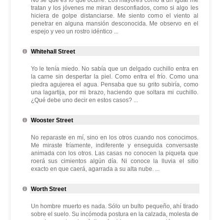
No sé qué es lo que ocurre. Los mayores como a un igual me
tratan y los jóvenes me miran desconfiados, como si algo les
hiciera de golpe distanciarse. Me siento como el viento al
penetrar en alguna mansión desconocida. Me observo en el
espejo y veo un rostro idéntico ...
Whitehall Street
Yo le tenía miedo. No sabía que un delgado cuchillo entra en
la carne sin despertar la piel. Como entra el frío. Como una
piedra agujerea el agua. Pensaba que su grito subiría, como
una lagartija, por mi brazo, haciendo que soltara mi cuchillo.
¿Qué debe uno decir en estos casos? ...
Wooster Street
No reparaste en mí, sino en los otros cuando nos conocimos.
Me miraste fríamente, indiferente y enseguida conversaste
animada con los otros. Las casas no conocen la piqueta que
roerá sus cimientos algún día. Ni conoce la lluvia el sitio
exacto en que caerá, agarrada a su alta nube. ...
Worth Street
Un hombre muerto es nada. Sólo un bulto pequeño, ahí tirado
sobre el suelo. Su incómoda postura en la calzada, molesta de