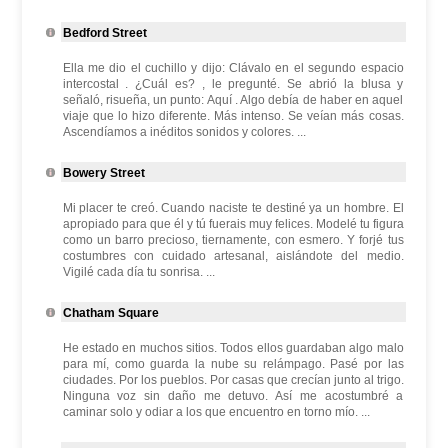
Bedford Street
Ella me dio el cuchillo y dijo: Clávalo en el segundo espacio
intercostal . ¿Cuál es? , le pregunté. Se abrió la blusa y
señaló, risueña, un punto: Aquí . Algo debía de haber en aquel
viaje que lo hizo diferente. Más intenso. Se veían más cosas.
Ascendíamos a inéditos sonidos y colores. ...
Bowery Street
Mi placer te creó. Cuando naciste te destiné ya un hombre. El
apropiado para que él y tú fuerais muy felices. Modelé tu figura
como un barro precioso, tiernamente, con esmero. Y forjé tus
costumbres con cuidado artesanal, aislándote del medio.
Vigilé cada día tu sonrisa. ...
Chatham Square
He estado en muchos sitios. Todos ellos guardaban algo malo
para mí, como guarda la nube su relámpago. Pasé por las
ciudades. Por los pueblos. Por casas que crecían junto al trigo.
Ninguna voz sin daño me detuvo. Así me acostumbré a
caminar solo y odiar a los que encuentro en torno mío. ...