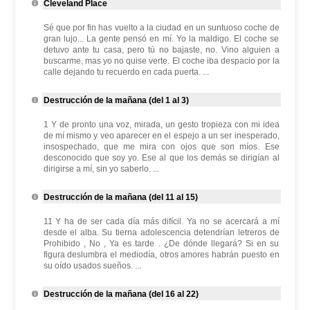
Cleveland Place
Sé que por fin has vuelto a la ciudad en un suntuoso coche de
gran lujo... La gente pensó en mí. Yo la maldigo. El coche se
detuvo ante tu casa, pero tú no bajaste, no. Vino alguien a
buscarme, mas yo no quise verte. El coche iba despacio por la
calle dejando tu recuerdo en cada puerta. ...
Destrucción de la mañana (del 1 al 3)
1 Y de pronto una voz, mirada, un gesto tropieza con mi idea
de mí mismo y veo aparecer en el espejo a un ser inesperado,
insospechado, que me mira con ojos que son míos. Ese
desconocido que soy yo. Ese al que los demás se dirigían al
dirigirse a mí, sin yo saberlo. ...
Destrucción de la mañana (del 11 al 15)
11 Y ha de ser cada día más difícil. Ya no se acercará a mí
desde el alba. Su tierna adolescencia detendrían letreros de
Prohibido , No , Ya es tarde . ¿De dónde llegará? Si en su
figura deslumbra el mediodía, otros amores habrán puesto en
su oído usados sueños. ...
Destrucción de la mañana (del 16 al 22)