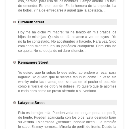
eso, paraíso, para uso de los hombres. Campo abierto. Es fácil
de entender. Es bien común. Es la hembra de la especie. La
de todos. Y ha de entregarse a aquel que la apetezca. ...
Elizabeth Street
Hoy me ha dicho mi madre: Ya he tenido en mis brazos los
hijos de mis hijas. Quizás un día alcance a ver los tuyos . Yo
no la he contestado. No acostumbro a hacerlo. Rara vez. Sigo
comiendo mientras leo un periódico cualquiera. Pero ella no
se queja. No se queja de mi duro silencio. ...
Kennamore Street
Yo quiero que tú sufras lo que sufro: aprenderé a rezar para
lograrlo. Yo quiero que te sientas tan inútil como un vaso sin
whisky entre las manos; que sientas en el pecho el corazón
como si fuera el de otro y te doliese. Yo quiero que te asomes
a cada hora como un preso aferrado a su ventana ...
Lafayette Street
Esta es la mujer mía. Pueden verla, no tengan pena, de perfil,
de frente. Pueden acariciarla con los ojos. Está desnuda bajo
su vestido. Es hermosa, ¿verdad? Todos lo dicen. Ella también
lo sabe. Es muy hermosa. Mírenla de perfil, de frente. Desde la