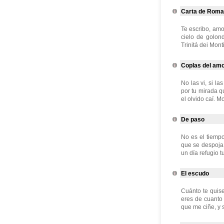
Carta de Roma
Te escribo, amo
cielo de golon
Trinitá dei Monti
Coplas del amor
No las vi, si l
por tu mirada q
el olvido caí. Mo
De paso
No es el tiemp
que se despoja 
un día refugio tu
El escudo
Cuánto te quise
eres de cuanto 
que me ciñe, y s