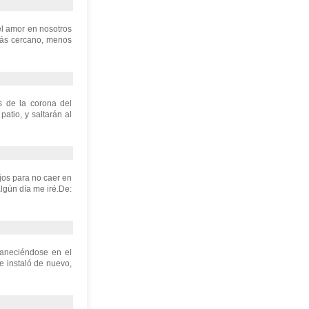
 el amor en nosotros
 más cercano, menos
s de la corona del
atio, y saltarán al
ojos para no caer en
algún día me iré.De:
vaneciéndose en el
e instaló de nuevo,