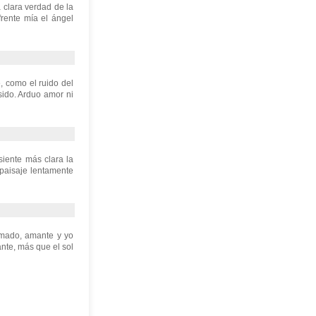
 clara verdad de la
frente mía el ángel
e, como el ruido del
sido. Arduo amor ni
siente más clara la
 paisaje lentamente
amado, amante y yo
nte, más que el sol