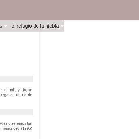
s
el refugio de la niebla
en en mi ayuda, se
luego en un río de
radas o seremos tan
d memorioso (1995)