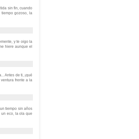
ida sin fin, cuando
l tiempo gozoso, la
mente, y te oigo la
me hiere aunque el
. Antes de ti, ¡qué
a ventura frente a la
 un tiempo sin años
 un eco, la ola que