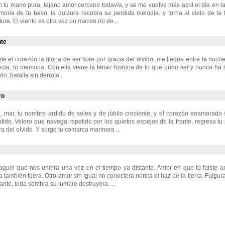
 tu mano pura, lejano amor cercano todavía, y se me vuelve más azul el día en la
ria de tu beso, la dulzura recobra su perdida melodía. y torna al cielo de la 
ntura. El viento es otra vez un manso río de...
nte
e el corazón la gloria de ser libre por gracia del olvido, me llegue entre la noch
ncia, tu memoria. Con ella viene la tenaz historia de lo que pudo ser y nunca ha 
o, batalla sin derrota...
ro
 mar, tu nombre ardido de soles y de júbilo creciente, y el corazón enamorado 
atido. Velero que navega repetido por los quietos espejos de la frente, regresa tu
a del olvido. Y surge tu comarca marinera ...
quel que nos uniera una vez en el tiempo ya distante. Amor en que tú fuiste 
también fuera. Otro amor sin igual no conociera nunca el haz de la tierra. Fulgura
ante, toda sombra su lumbre destruyera. ...