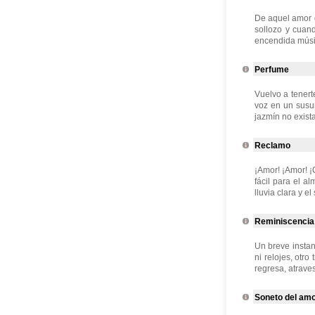
De aquel amor q
sollozo y cuand
encendida músic
Perfume
Vuelvo a tenert
voz en un susu
jazmín no exist
Reclamo
¡Amor! ¡Amor! ¡
fácil para el al
lluvia clara y el
Reminiscencia
Un breve instan
ni relojes, otr
regresa, atraves
Soneto del am