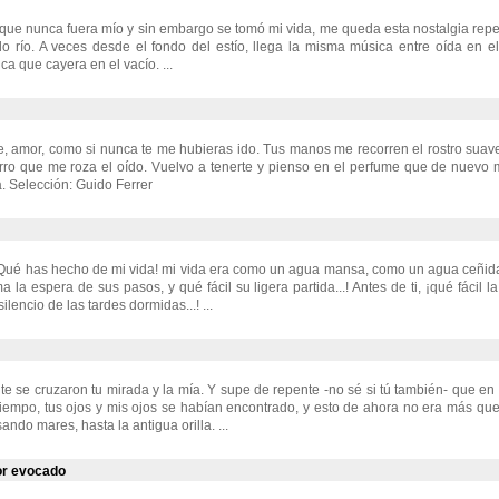
ue nunca fuera mío y sin embargo se tomó mi vida, me queda esta nostalgia repet
o río. A veces desde el fondo del estío, llega la misma música entre oída en e
a que cayera en el vacío. ...
e, amor, como si nunca te me hubieras ido. Tus manos me recorren el rostro suave
rro que me roza el oído. Vuelvo a tenerte y pienso en el perfume que de nuevo 
a. Selección: Guido Ferrer
Qué has hecho de mi vida! mi vida era como un agua mansa, como un agua ceñida..
ma la espera de sus pasos, y qué fácil su ligera partida...! Antes de ti, ¡qué fácil l
 silencio de las tardes dormidas...! ...
te se cruzaron tu mirada y la mía. Y supe de repente -no sé si tú también- que en
o tiempo, tus ojos y mis ojos se habían encontrado, y esto de ahora no era más que
ando mares, hasta la antigua orilla. ...
or evocado