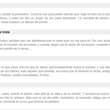
r, desde la primavera. Crucé la mar para poder decirte que, bajo el cielo de la ta
drinas, y entre los dos un ángel de oro pasa danzando. La cascada de piedra
 hasta la plaza, se detuvo de pronto . ...
 triste
as hubo, señales que me advirtieran que el amor tuyo no era para mí. Por eso an
ue el corazón me encendía, y cuando llegar creí al anillo de tus brazos, rompiste 
rir puede ser a veces, ...
o el que pasa. Eres tú que te alejas apresuradamente hacia la sombra, y vas de
de sus bienes, todo aquello que amaste, las horas que te hicieron la dicha, ami
 tristeza, sueños inacabados. Al final, ...
, amor, cuánto te quiero, más allá de la vida y de la muerte. Y aunque ya nunca
es mío lo primero. Más que el sol del estío, verdadero, tu recuerdo mitiga, por m
e convierte en la luz que ilumina mi sendero. ...