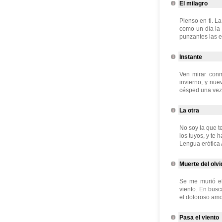
El milagro
Pienso en ti. L
como un día la 
punzantes las es
Instante
Ven mirar conm
invierno, y nue
césped una vez 
La otra
No soy la que te
los tuyos, y te 
Lengua erótica A
Muerte del olvi
Se me murió el
viento. En busc
el doloroso amor
Pasa el viento