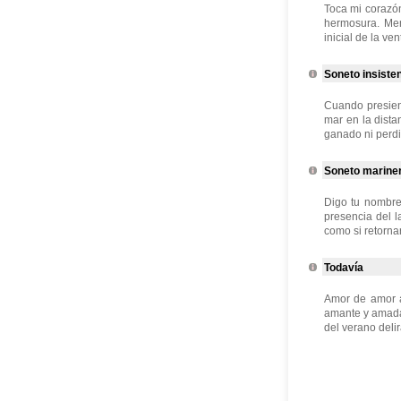
Toca mi corazón
hermosura. Memo
inicial de la ve
Soneto insiste
Cuando presient
mar en la dista
ganado ni perdid
Soneto marine
Digo tu nombre,
presencia del l
como si retornar
Todavía
Amor de amor a
amante y amada 
del verano delir