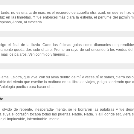
a tarde, no es una tarde más; es el recuerdo de aquella otra, azul, en que se hizo
luz en las tinieblas. Y fue entonces más clara la estrella, el perfume del jazmín
pinas, Ahora, al evocarla ...
igo el final de la lluvia. Caen las últimas gotas como diamantes desprendido
vamente queda desnudo el aire. Pronto un rayo de sol encenderá los verdes del p
más los pájaros. Ven conmigo y fijemos ...
 ama. Es otra, que vive, con su alma dentro de mí. A veces, tú lo sabes, cierro los 
hablo del viento que escribe la mañana en su libro de viajes, y digo sonriendo que 
ntología poética para hacer el ...
do
 olvido de repente. Inesperada- mente, se le borraron las palabras y fue des
a suya el corazón tocaba todas las puertas. Nadie. Nada. Y allí donde estuviera s
, el implacable, interminable- mente. ...