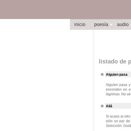
inicio
poesía
audio
listado de
Alguien pasa
Alguien pasa y
esconden en el
lágrimas. No sé
Allá
Si acaso al otr
sólo un par de
Selección: Guid