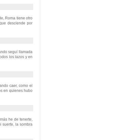
rde, Roma tiene otro
 que desciende por
dando seguí llamada
todos los lazos y en
jando caer, como el
gos en quienes hubo
 más he de tenerte,
i suerte, la sombra