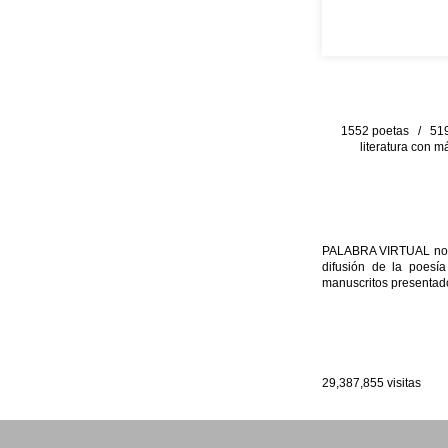
1552 poetas / 519 
literatura con m
PALABRA VIRTUAL no per
difusión de la poesía
manuscritos presentado
29,387,855
visitas