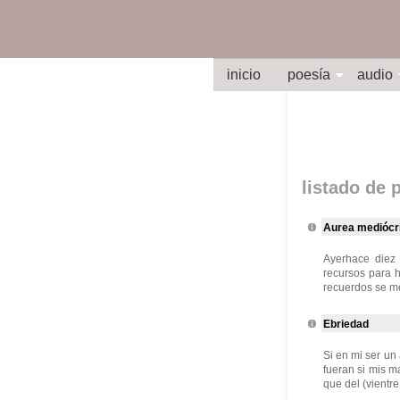
inicio
poesía
audio
listado de
Aurea mediócr
Ayerhace diez
recursos para 
recuerdos se me
Ebriedad
Si en mi ser un
fueran si mis m
que del (vientre