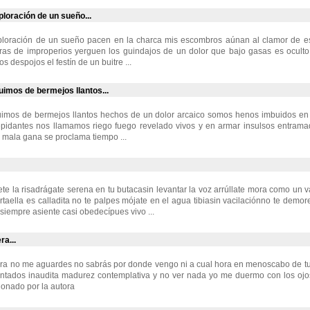
ploración de un sueño...
xploración de un sueño pacen en la charca mis escombros aúnan al clamor de 
tras de improperios yerguen los guindajos de un dolor que bajo gasas es oculto
s despojos el festín de un buitre ...
imos de bermejos llantos...
imos de bermejos llantos hechos de un dolor arcaico somos henos imbuidos en 
repidantes nos llamamos riego fuego revelado vivos y en armar insulsos entra
mala gana se proclama tiempo ...
te la risadrágate serena en tu butacasin levantar la voz arrúllate mora como un 
rtaella es calladita no te palpes mójate en el agua tibiasin vacilaciónno te demor
 siempre asiente casi obedecípues vivo ...
ra...
era no me aguardes no sabrás por donde vengo ni a cual hora en menoscabo de tu
antados inaudita madurez contemplativa y no ver nada yo me duermo con los ojo
onado por la autora