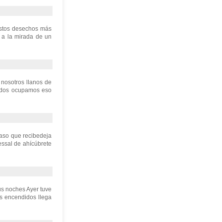
estos desechos más
 a la mirada de un
nosotros llanos de
mados ocupamos eso
vaso que recibedeja
essal de ahícúbrete
s noches Ayer tuve
s encendidos llega