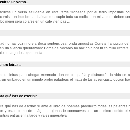
cuirse un verso...
cuirse un verso saludable en esta tarde tironeada por el tedio imposible con
a cornisa un hombre tambaleante escupió toda su molicie en mi zapato deben ser
sbo mejor será colarse en un café y en paz ...
dad no hay voz ni oreja Boca sentenciosa ronda angustias Córrete franquicia de
 en un silencio quebrantado Borde del vocablo no nacido hinca tu colmillo excreta
to aletargado la querencia ...
ntre letras...
entre letras para ahogar mermado don en compañía y distracción la vida se 
 sin embargo en un minuto probo paladeas el matiz de tus ausenciastu opción ha
ra qué has de escribir...
ra qué has de escribir si ante el libro de poemas predilecto todas las palabras
on y estas pleno de imágenes ajenas te conmueves con un mínimo sonido el 
ntras entras en la tarde y ya es imperativa ...