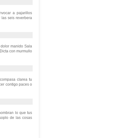
vocar a pajarillos
 las seis reverbera
l dolor manido Sala
 Dicta con murmullo
acompasa clarea tu
cer contigo paces o
 nombran lo que tus
soplo de las cosas