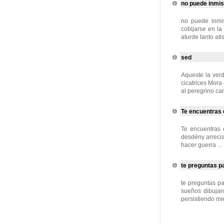
no puede inmis
no puede inmis
cobijarse en l
aturde tanto ati
sed
Aqueste la ver
cicatrices Mora
al peregrino can
Te encuentras e
Te encuentras 
desdény arrecia
hacer guerra ...
te preguntas pa
te preguntas pa
sueños dibujar
persistiendo mie