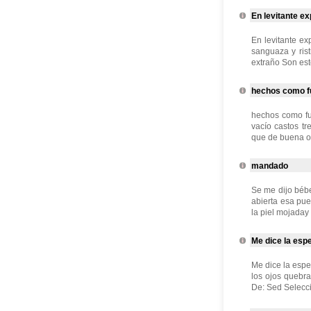
En levitante ex
En levitante e
sanguaza y ris
extraño Son esto
hechos como fu
hechos como fu
vacío castos t
que de buena o 
mandado
Se me dijo bébe
abierta esa pue
la piel mojaday
Me dice la espe
Me dice la esp
los ojos quebr
De: Sed Selecci