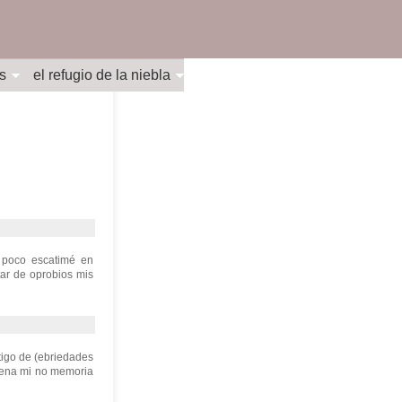
s
el refugio de la niebla
 poco escatimé en
ar de oprobios mis
stigo de (ebriedades
llena mi no memoria