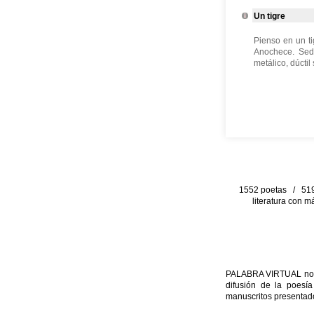
Un tigre
Pienso en un t
Anochece. Sedi
metálico, dúctil
1552 poetas / 519 
literatura con m
PALABRA VIRTUAL no per
difusión de la poesía
manuscritos presentado