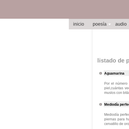
inicio
poesía
audio
listado de
Aguamarina
Por el número 
piel,cuántas v
muslos con bitác
Mediodía perfe
Mediodía perfec
piernas para h
cervatillo de oro