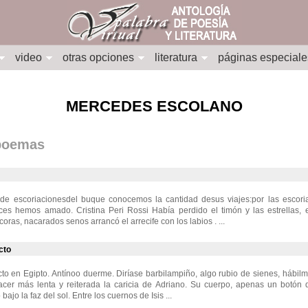
video
otras opciones
literatura
páginas especiale
MERCEDES ESCOLANO
 poemas
de escoriacionesdel buque conocemos la cantidad desus viajes:por las escori
eces hemos amado. Cristina Peri Rossi Había perdido el timón y las estrellas, 
oras, nacarados senos arrancó el arrecife con los labios . ...
cto
to en Egipto. Antínoo duerme. Diríase barbilampiño, algo rubio de sienes, hábil
acer más lenta y reiterada la caricia de Adriano. Su cuerpo, apenas un botón d
 bajo la faz del sol. Entre los cuernos de Isis ...