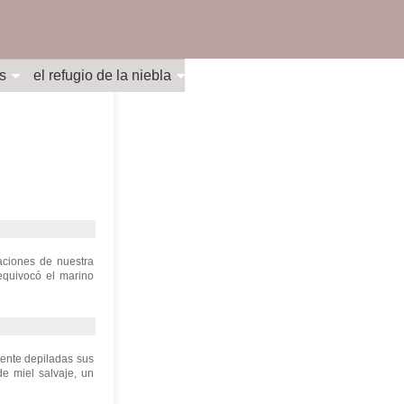
s
el refugio de la niebla
aciones de nuestra
equivocó el marino
mente depiladas sus
e miel salvaje, un