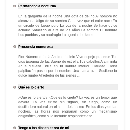
Permanencia nocturna
En la garganta de la noche Una gota de delirio Al hombre no
alcanza la fatiga de su sombra Cada vez que el color nace En
un círculo de fuego puro La voz de la noche Se hace dulce
acuario Sometido al aire de los años La sombra El hombre
Los pueblos y su naufragio La agonía del fuerte ...
Presencia numerosa
Flor Número del día Anillo del cielo Vivo espejo presente Tus
ojos Espuma de luz Sueño de estrella Tus cabellos Ala infinita
Agua disuelta Brilla en tu llanura interior Claridad Cierta
palpitación pasea por tu nombre Una llama azul Sostiene tu
dulce rumbo Alrededor de tus sienes ...
Qué es lo cierto
¿Qué es lo cierto? ¿Qué es lo cierto? La voz es un temor que
devora. La voz existe sin signos, sin fuego, como un
desfiladero natural en el seno del abismo. En los días y en las
noches, las horas nos engranan como un mecanismo
enigmático, como si lo inefable resplandeciese ...
Tengo a los dioses cerca de mí