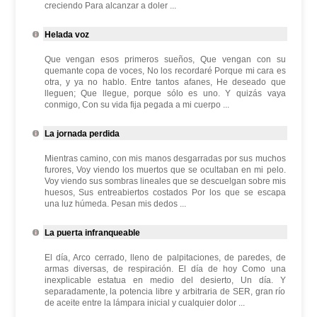
creciendo Para alcanzar a doler ...
Helada voz
Que vengan esos primeros sueños, Que vengan con su
quemante copa de voces, No los recordaré Porque mi cara es
otra, y ya no hablo. Entre tantos afanes, He deseado que
lleguen; Que llegue, porque sólo es uno. Y quizás vaya
conmigo, Con su vida fija pegada a mi cuerpo ...
La jornada perdida
Mientras camino, con mis manos desgarradas por sus muchos
furores, Voy viendo los muertos que se ocultaban en mi pelo.
Voy viendo sus sombras lineales que se descuelgan sobre mis
huesos, Sus entreabiertos costados Por los que se escapa
una luz húmeda. Pesan mis dedos ...
La puerta infranqueable
El día, Arco cerrado, lleno de palpitaciones, de paredes, de
armas diversas, de respiración. El día de hoy Como una
inexplicable estatua en medio del desierto, Un día. Y
separadamente, la potencia libre y arbitraria de SER, gran río
de aceite entre la lámpara inicial y cualquier dolor ...