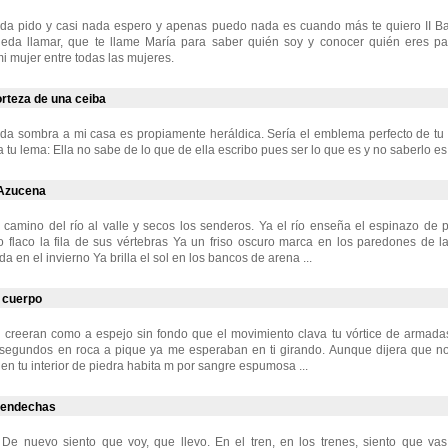
da pido y casi nada espero y apenas puedo nada es cuando más te quiero II Ba
eda llamar, que te llame María para saber quién soy y conocer quién eres p
i mujer entre todas las mujeres.
orteza de una ceiba
 da sombra a mi casa es propiamente heráldica. Sería el emblema perfecto de tu
 tu lema: Ella no sabe de lo que de ella escribo pues ser lo que es y no saberlo es 
 Azucena
 camino del río al valle y secos los senderos. Ya el río enseña el espinazo de 
o flaco la fila de sus vértebras Ya un friso oscuro marca en los paredones de la 
da en el invierno Ya brilla el sol en los bancos de arena ...
u cuerpo
 creeran como a espejo sin fondo que el movimiento clava tu vórtice de arma
 segundos en roca a pique ya me esperaban en ti girando. Aunque dijera que no
en tu interior de piedra habita m por sangre espumosa ...
o endechas
De nuevo siento que voy, que llevo. En el tren, en los trenes, siento que vas,