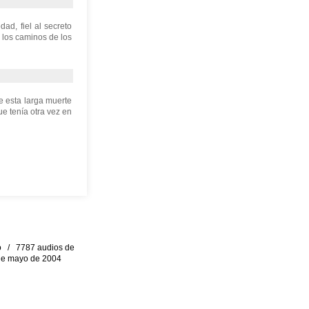
ad, fiel al secreto
n los caminos de los
ue esta larga muerte
ue tenía otra vez en
eo / 7787 audios de
0 de mayo de 2004