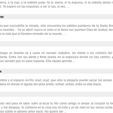
ierra, a la mar, a la estrella polar. Ni la arena, ni la espuma, ni la estrella darán 
. Te espero en las esquinas, a ver si vas, si ves, ...
nte
a que escrudriña la mirada, sólo encuentra los pálidos pantanos de la Nada; flo
 muertas... Ya no abrió nunca el cielo ni la tierra sus puertas! Días de lasitud, d
 la vida que el fúnebre remedio de la muerte, ...
 luego se levanta va a cazar un venado matutino, sin miedo a los colmilos del 
danta. Entra con ojo alerta y firme planta en la espesura donde no hay camino, y
a un venado que su paso espanta. Ella rápida apresta ...
ia
mbre y el espacio es frío orad, orad, que sólo la plegaria puede saciar las ansias
taria en donde el águila del alma anida: soñad, soñad, entre la vida diaria.
do sed para mi labio sufro al tocar tu frío como amigo si sierpe al corazón la h
o y me despeja. Si colmena en tu rosa era mi nido y yo de miel en tus venas corría 
s súbito el abismo amor vacío. No quiero ser ...