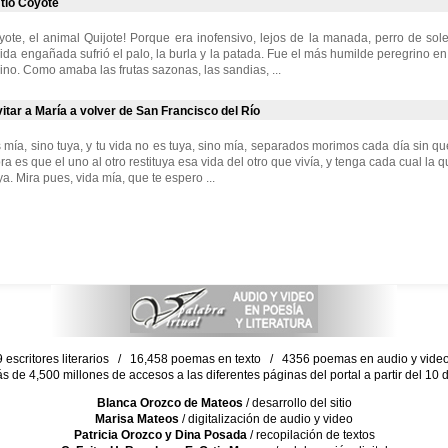
tío Coyote
yote, el animal Quijote! Porque era inofensivo, lejos de la manada, perro de soled
vida engañada sufrió el palo, la burla y la patada. Fue el más humilde peregrino e
no. Como amaba las frutas sazonas, las sandias, ...
itar a María a volver de San Francisco del Río
s mía, sino tuya, y tu vida no es tuya, sino mía, separados morimos cada día sin q
a es que el uno al otro restituya esa vida del otro que vivía, y tenga cada cual la q
a. Mira pues, vida mía, que te espero ...
escritores literarios / 16,458 poemas en texto / 4356 poemas en audio y vid
ás de 4,500 millones de accesos a las diferentes páginas del portal a partir del 1
Blanca Orozco de Mateos
/ desarrollo del sitio
Marisa Mateos
/ digitalización de audio y video
Patricia Orozco y Dina Posada
/ recopilación de textos