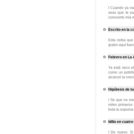
I Cuando ya na
seas que te pu
conocerte mía m
Escrito en la c
Esta ceiba que
grabo aquí fuera
Febrero en La
Ya está seco el
como un potrill
alcanzó la creci
Hipótesis de t
I Se que no me
miles primeros
toda tu espuma 
Idilio en cuatr
I De nuevo. Sí 