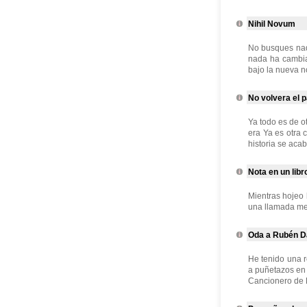
Nihil Novum
No busques nada
nada ha cambia
bajo la nueva no
No volvera el 
Ya todo es de o
era Ya es otra 
historia se acab
Nota en un libr
Mientras hojeo 
una llamada me 
Oda a Rubén Da
He tenido una r
a puñetazos en l
Cancionero de B