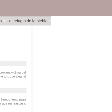
s
el refugio de la niebla
próxima víctima del
e ¡oh, qué alegría!
l tiempo lento pasa
la que me traspasa,