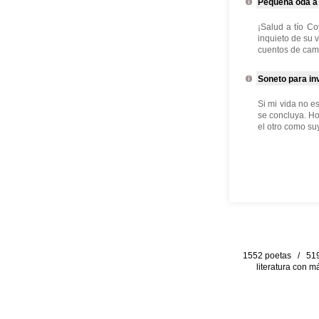
Pequeña oda a 
¡Salud a tío Co
inquieto de su 
cuentos de cami
Soneto para inv
Si mi vida no e
se concluya. Hor
el otro como suy
1552 poetas / 519 
literatura con m