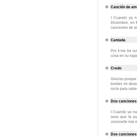
Canción de amo
I Cuando ya n
Diciembre, en E
canciones de amo
Cantada
Por ti me he vu
cosa en su luga
Credo
Gracias porque a
bordes mi dese
rocío para saber
Dos canciones
I Cuando ya na
seas que te pu
conocerte mía m
Dos canciones 