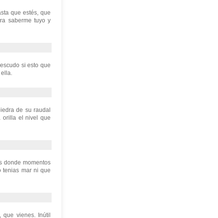
sta que estés, que
ara saberme tuyo y
 escudo si esto que
ella.
piedra de su raudal
orilla el nivel que
das donde momentos
 tenias mar ni que
 que vienes. Inútil