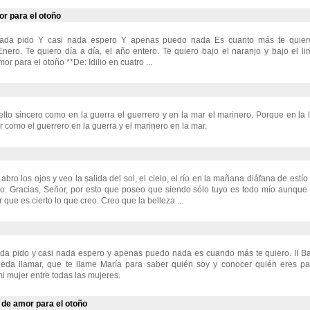
r para el otoño
ada pido Y casi nada espero Y apenas puedo nada Es cuanto más te quiero.
nero. Te quiero día a día, el año entero. Te quiero bajo el naranjo y bajo el l
r para el otoño **De: Idilio en cuatro ...
elto sincero como en la guerra el guerrero y en la mar el marinero. Porque en la l
r como el guerrero en la guerra y el marinero en la mar.
bro los ojos y veo la salida del sol, el cielo, el río en la mañana diáfana de estío
o. Gracias, Señor, por esto que poseo que siendo sólo tuyo es todo mío aunque 
 que es cierto lo que creo. Creo que la belleza ...
da pido y casi nada espero y apenas puedo nada es cuando más te quiero. II Ba
eda llamar, que te llame María para saber quién soy y conocer quién eres p
i mujer entre todas las mujeres.
de amor para el otoño