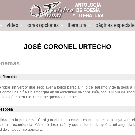
video
otras opciones
literatura
páginas especiale
JOSÉ CORONEL URTECHO
 poemas
e florecido
oble sin verdor que seco ayer a todos parecía, hijo del páramo y de la sequía, 
a como una niña sin amor que en su esterilidad se consumía, con la lluvia de anoch
sta mañana en flor. Yo me he quedado un poco ...
 esposa
ilidad en tu presencia. Contiguo el mundo entero es nuestra casa a cuya vera e
ad a la experiencia. Más qué desolación y qué inclemencia, qué cruel angustia 
 de ti la que me abrasa ...