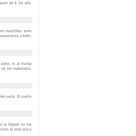
razón de ti. De ella.
res marchitas, aves
esesperanza y tedio;
zaíno, ni al mortal
 de los matorrales,
 del vacío. El sueño
iel al hígado no me
corro tu vida vivo y