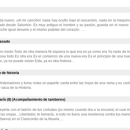
 nuevo, ¡oh mi canción!; nada hay oculto bajo el rascacielo, nada en la maquina
do desde Salomón. Es muy antiguo el hombre y su pasión, guarda en el nuevo dí
che igual desvelo y el mismo palpitar del corazón. ...
pasado
tro modo Todo de otra manera Ni siquiera lo que era es ya como era Ya nada de lo
cosa todo Es otra era Es el comienzo de una nueva era Es el principio de una nuev
o, ya no puede volver Esta, ya es otra historia ...
o de historia
historiadores y toma notas un pajarito canta entre las hojas de una rama y su canto
saca de la Historia.
río (II) (Acompañamiento de tambores)
eyerta con el ladrón de tus corbatas (yo mismo cuando iba a la escuela) el cual me
as orejas... Libertador, te llamaría, si esto no fuera una insolencia contra tus man
aena) en el Clavicordio de la Abuela, ...