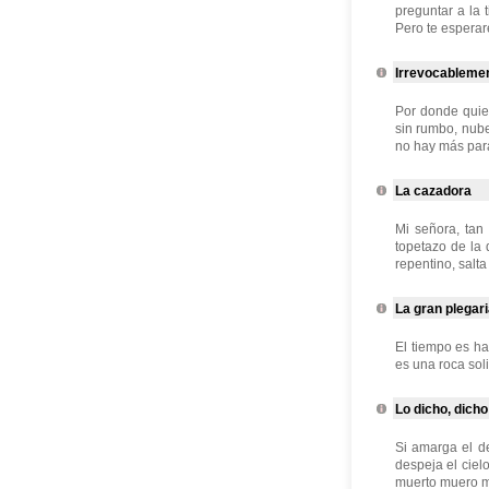
preguntar a la t
Pero te esperaré
Irrevocableme
Por donde quier
sin rumbo, nubes
no hay más para
La cazadora
Mi señora, tan
topetazo de la 
repentino, salt
La gran plegar
El tiempo es ha
es una roca soli
Lo dicho, dicho
Si amarga el de
despeja el ciel
muerto muero ma