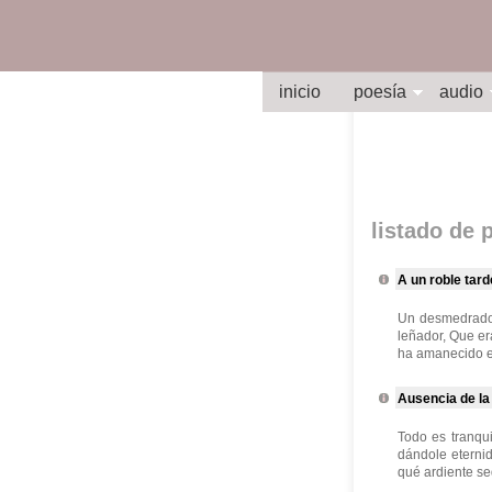
inicio
poesía
audio
listado de
A un roble tard
Un desmedrado r
leñador, Que er
ha amanecido e
Ausencia de la
Todo es tranqu
dándole eternid
qué ardiente sed