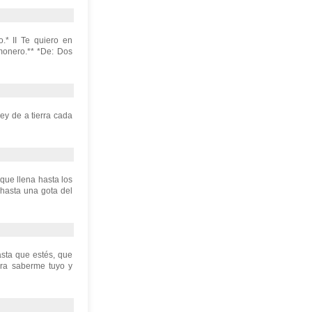
* II Te quiero en
imonero.** *De: Dos
ey de a tierra cada
 que llena hasta los
hasta una gota del
sta que estés, que
ara saberme tuyo y