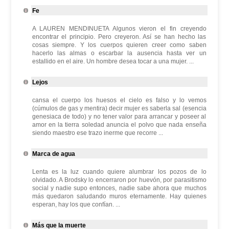
Fe
A LAUREN MENDINUETA Algunos vieron el fin creyendo
encontrar el principio. Pero creyeron. Así se han hecho las
cosas siempre. Y los cuerpos quieren creer como saben
hacerlo las almas o escarbar la ausencia hasta ver un
estallido en el aire. Un hombre desea tocar a una mujer. ...
Lejos
cansa el cuerpo los huesos el cielo es falso y lo vemos
(cúmulos de gas y mentira) decir mujer es saberla sal (esencia
genesiaca de todo) y no tener valor para arrancar y poseer al
amor en la tierra soledad anuncia el polvo que nada enseña
siendo maestro ese trazo inerme que recorre ...
Marca de agua
Lenta es la luz cuando quiere alumbrar los pozos de lo
olvidado. A Brodsky lo encerraron por huevón, por parasitismo
social y nadie supo entonces, nadie sabe ahora que muchos
más quedaron saludando muros eternamente. Hay quienes
esperan, hay los que confían. ...
Más que la muerte