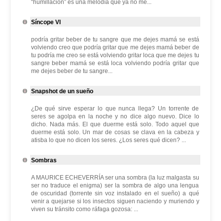
“humillación” es una melodía que ya no me...
Síncope VI
podría gritar beber de tu sangre que me dejes mamá se está
volviendo creo que podría gritar que me dejes mamá beber de
tu podría me creo se está volviendo gritar loca que me dejes tu
sangre beber mamá se está loca volviendo podría gritar que
me dejes beber de tu sangre...
Snapshot de un sueño
¿De qué sirve esperar lo que nunca llega? Un torrente de
seres se agolpa en la noche y no dice algo nuevo. Dice lo
dicho. Nada más. El que duerme está solo. Todo aquel que
duerme está solo. Un mar de cosas se clava en la cabeza y
atisba lo que no dicen los seres. ¿Los seres qué dicen? ...
Sombras
A MAURICE ECHEVERRÍA ser una sombra (la luz malgasta su
ser no traduce el enigma) ser la sombra de algo una lengua
de oscuridad (torrente sin voz instalado en el sueño) a qué
venir a quejarse si los insectos siguen naciendo y muriendo y
viven su tránsito como ráfaga gozosa: ...