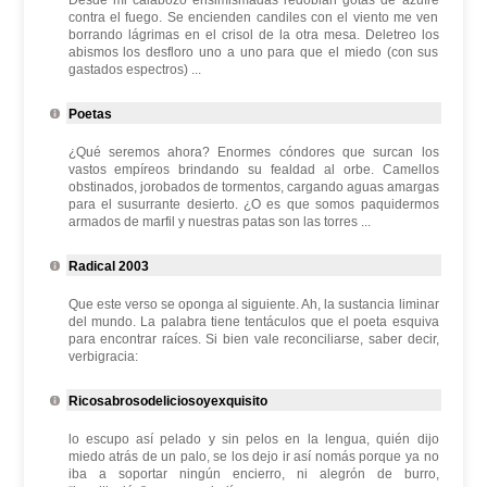
Desde mi calabozo ensimismadas redoblan gotas de azufre
contra el fuego. Se encienden candiles con el viento me ven
borrando lágrimas en el crisol de la otra mesa. Deletreo los
abismos los desfloro uno a uno para que el miedo (con sus
gastados espectros) ...
Poetas
¿Qué seremos ahora? Enormes cóndores que surcan los
vastos empíreos brindando su fealdad al orbe. Camellos
obstinados, jorobados de tormentos, cargando aguas amargas
para el susurrante desierto. ¿O es que somos paquidermos
armados de marfil y nuestras patas son las torres ...
Radical 2003
Que este verso se oponga al siguiente. Ah, la sustancia liminar
del mundo. La palabra tiene tentáculos que el poeta esquiva
para encontrar raíces. Si bien vale reconciliarse, saber decir,
verbigracia:
Ricosabrosodeliciosoyexquisito
lo escupo así pelado y sin pelos en la lengua, quién dijo
miedo atrás de un palo, se los dejo ir así nomás porque ya no
iba a soportar ningún encierro, ni alegrón de burro,