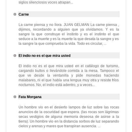
siglos silenciosos voces atrapan...
Carne
La carne piensa y no llora. JUAN GELMAN La carne piensa ,
dijimos, recordando a alguien que ya olvidamos. Y es la
sangre la que construye el instinto y es el instinto el que
seduce a la muerte y es la muerte la que desata la sangre y es
la sangre la que comprueba la vida. Todo es circular, ...
El indio no es el que mira usted
El indio no es el que mira usted en el catálogo de turismo,
cargando bultos o llevándole comida a la mesa. Tampoco el
que ve desde la ventanilla y pide monedas haciendo
malabares, ni el que habla una lengua muy otra y resiste fríos
nocturnos. No, el indio está adentro, y a veces...
Fata Morgana
Un hombre vio en el desierto lampos de luz sobre las rocas
anuncios de la oscuridad que espera. (las rocas son lágrimas
secas vestigios de alguna memoria deseosa de asirse a la
tierra). Un hombre vio en la distancia sorbos de luz separando
cielos y arenas y mares que transpiran ausencia. ...