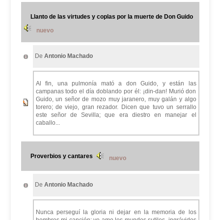
Llanto de las virtudes y coplas por la muerte de Don Guido
nuevo
De
Antonio Machado
Al fin, una pulmonía mató a don Guido, y están las
campanas todo el día doblando por él: ¡din-dan! Murió don
Guido, un señor de mozo muy jaranero, muy galán y algo
torero; de viejo, gran rezador. Dicen que tuvo un serrallo
este señor de Sevilla; que era diestro en manejar el
caballo...
Proverbios y cantares
nuevo
De
Antonio Machado
Nunca perseguí la gloria ni dejar en la memoria de los