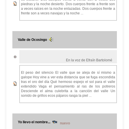
piedras y la noche desierto. Dos cuerpos frente a frente son
a veces raíces en la noche enlazadas. Dos cuerpos frente a
frente son a veces navajas y la noche ...
Valle de Ocosingo
En la voz de Efraín Bartolomé
El peso del silencio El valle que se aleja de sí mismo a
galope Hoy vine a ver esta distancia que se fuga escondida
tras el oro del día Qué hermoso espejo el sol para el valle
extendido Vaga el pensamiento al ras de los potreros
Desciende el alma culebrita a la canción del valle Un
sonido de grillos ecos pájaros rasga la piel ...
Yo llevo el nombre...
nuevo