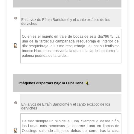
En la voz de Efraín Bartolomé y el canto extático de los
derviches
Quién es el muerto en traje de bodas de este día?9675; La
una de la tarde: su campanada resquebraja el interior del
día: resquebraja la luz:me resquebraja La una: su lentísimo
bronce Hacia nosotros vuela la una de la tarde:la paloma: la
paloma podrida de la tarde...
Imágenes dispersas bajo la Luna llena
En la voz de Efraín Bartolomé y el canto extático de los
derviches
He sido siempre un hijo de la Luna. Siempre vi, desde niño,
las Lunas más hermosas: la enorme Luna en llamas de
Ocosingo saliendo allí, justo detrás del cerro, tras la casa