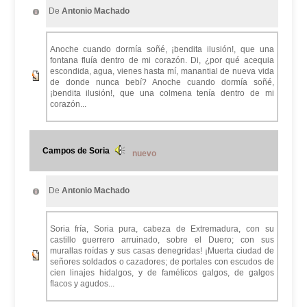
De
Antonio Machado
Anoche cuando dormía soñé, ¡bendita ilusión!, que una
fontana fluía dentro de mi corazón. Di, ¿por qué acequia
escondida, agua, vienes hasta mí, manantial de nueva vida
de donde nunca bebí? Anoche cuando dormía soñé,
¡bendita ilusión!, que una colmena tenía dentro de mi
corazón...
Campos de Soria
nuevo
De
Antonio Machado
Soria fría, Soria pura, cabeza de Extremadura, con su
castillo guerrero arruinado, sobre el Duero; con sus
murallas roídas y sus casas denegridas! ¡Muerta ciudad de
señores soldados o cazadores; de portales con escudos de
cien linajes hidalgos, y de famélicos galgos, de galgos
flacos y agudos...