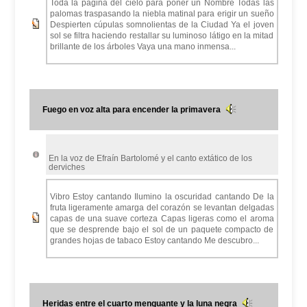
Toda la página del cielo para poner un Nombre Todas las
palomas traspasando la niebla matinal para erigir un sueño
Despierten cúpulas somnolientas de la Ciudad Ya el joven
sol se filtra haciendo restallar su luminoso látigo en la mitad
brillante de los árboles Vaya una mano inmensa...
Fuego en voz alta para encender la primavera
En la voz de Efraín Bartolomé y el canto extático de los
derviches
Vibro Estoy cantando Ilumino la oscuridad cantando De la
fruta ligeramente amarga del corazón se levantan delgadas
capas de una suave corteza Capas ligeras como el aroma
que se desprende bajo el sol de un paquete compacto de
grandes hojas de tabaco Estoy cantando Me descubro...
Heridas entre el cuarto menguante y la luna negra