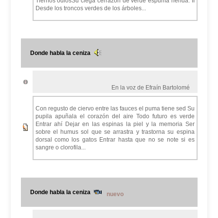
Tiernos odiosSu ciega cerrazón de verde espuma herida. II
Desde los troncos verdes de los árboles...
Donde habla la ceniza
En la voz de Efraín Bartolomé
Con regusto de ciervo entre las fauces el puma tiene sed Su
pupila apuñala el corazón del aire Todo futuro es verde
Entrar ahí Dejar en las espinas la piel y la memoria Ser
sobre el humus sol que se arrastra y trastorna su espina
dorsal como los gatos Entrar hasta que no se note si es
sangre o clorofila...
Donde habla la ceniza
nuevo