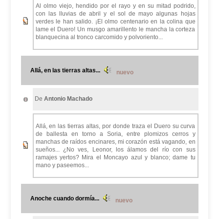
Al olmo viejo, hendido por el rayo y en su mitad podrido,
con las lluvias de abril y el sol de mayo algunas hojas
verdes le han salido. ¡El olmo centenario en la colina que
lame el Duero! Un musgo amarillento le mancha la corteza
blanquecina al tronco carcomido y polvoriento...
Allá, en las tierras altas...
nuevo
De
Antonio Machado
Allá, en las tierras altas, por donde traza el Duero su curva
de ballesta en torno a Soria, entre plomizos cerros y
manchas de raídos encinares, mi corazón está vagando, en
sueños... ¿No ves, Leonor, los álamos del río con sus
ramajes yertos? Mira el Moncayo azul y blanco; dame tu
mano y paseemos...
Anoche cuando dormía...
nuevo