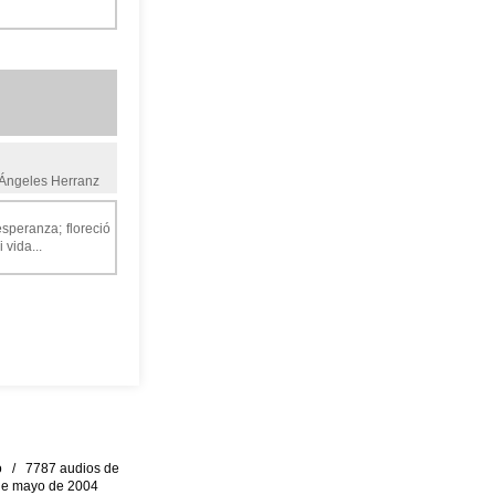
a Ángeles Herranz
esperanza; floreció
vida...
eo / 7787 audios de
0 de mayo de 2004