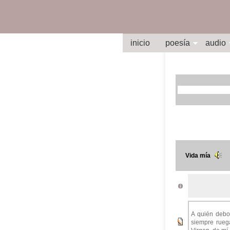
inicio
poesía
audio
Vida mía
A quién debo 
siempre ruega