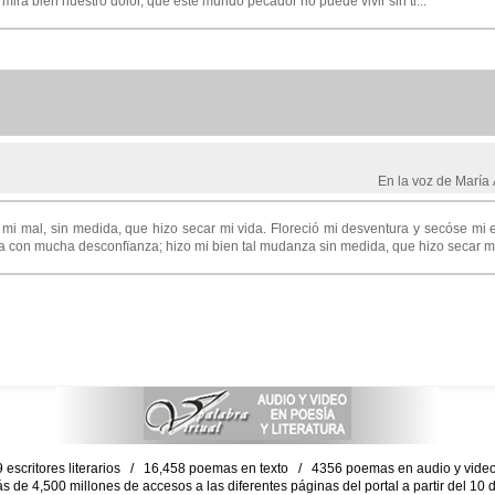
 mira bien nuestro dolor, que este mundo pecador no puede vivir sin ti...
En la voz de Marí
o mi mal, sin medida, que hizo secar mi vida. Floreció mi desventura y secóse mi 
ura con mucha desconfïanza; hizo mi bien tal mudanza sin medida, que hizo secar mi 
escritores literarios / 16,458 poemas en texto / 4356 poemas en audio y vid
ás de 4,500 millones de accesos a las diferentes páginas del portal a partir del 1