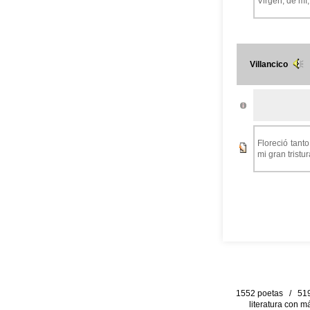
Virgen, de mí,
Villancico
Floreció tant
mi gran trist
1552 poetas / 519 
literatura con m