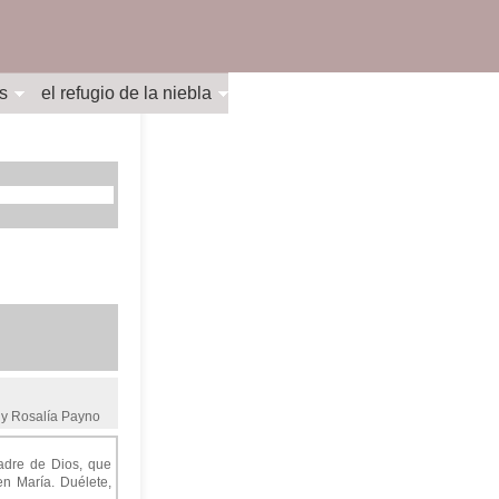
s
el refugio de la niebla
uel y Rosalía Payno
madre de Dios, que
en María. Duélete,