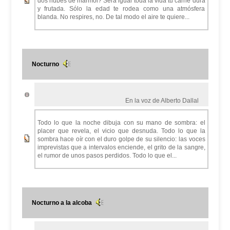
dos nubes de mármol? Será igual toda la vida tu carne dura
y frutada. Sólo la edad te rodea como una atmósfera
blanda. No respires, no. De tal modo el aire te quiere...
Nocturno
En la voz de Alberto Dallal
Todo lo que la noche dibuja con su mano de sombra: el
placer que revela, el vicio que desnuda. Todo lo que la
sombra hace oír con el duro golpe de su silencio: las voces
imprevistas que a intervalos enciende, el grito de la sangre,
el rumor de unos pasos perdidos. Todo lo que el...
Nocturno a la alcoba