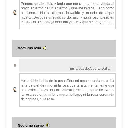
Primero un aire tibio y lento que me ciña como la venda al
brazo enfermo de un enfermo y que me invada luego como
el silencio frío al cuerpo desvalido y muerto de algún
muerto. Después un ruido sordo, azul y numeroso, preso en
el caracol de mi oreja dormida y mi voz que se ahogue en...
Nocturno rosa
En la voz de Alberto Dallal
Yo también hablo de la rosa. Pero mi rosa no es la rosa fría
ni la de piel de niño, ni la rosa que gira tan lentamente que
su movimiento es una misteriosa forma de la quietud. No es
la rosa sedienta, ni la sangrante llaga, ni la rosa coronada
de espinas, ni la rosa...
Nocturno sueño