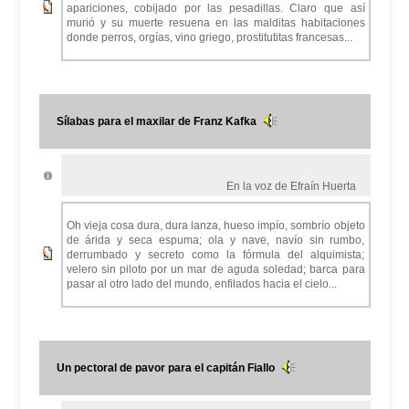
apariciones, cobijado por las pesadillas. Claro que así
murió y su muerte resuena en las malditas habitaciones
donde perros, orgías, vino griego, prostitutitas francesas...
Sílabas para el maxilar de Franz Kafka
En la voz de Efraín Huerta
Oh vieja cosa dura, dura lanza, hueso impío, sombrío objeto
de árida y seca espuma; ola y nave, navío sin rumbo,
derrumbado y secreto como la fórmula del alquimista;
velero sin piloto por un mar de aguda soledad; barca para
pasar al otro lado del mundo, enfilados hacia el cielo...
Un pectoral de pavor para el capitán Fiallo