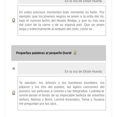
En la voz de Efraín Huerta
En estos precisos momentos todo momento es bello. Por
ejemplo: que los jóvenes negros se amen a la orilla del río,
bajo el ruinoso techo del Heads Bridge, y que su risa sea
del color de la carne y de su espesa piel. Que se amen
larga y estrechamente al amparo del cielo, como se...
Pequeñas palabras al pequeño David
En la voz de Efraín Huerta
Te saludan: los árboles y las banderas triunfales, los
pájaros y los ríos del pueblo, las ágiles canciones del
pionero, las películas a colores y las fotografías. Ludmila te
sonríe desde el fondo de su impecable belleza de soberbia
señora. Marina y Boris, Leonid Kosmatov, Tania y Susana
me preguntan por tus ojos...