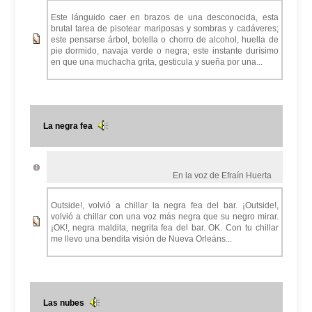
Este lánguido caer en brazos de una desconocida, esta
brutal tarea de pisotear mariposas y sombras y cadáveres;
este pensarse árbol, botella o chorro de alcohol, huella de
pie dormido, navaja verde o negra; este instante durísimo
en que una muchacha grita, gesticula y sueña por una...
La negra fea
En la voz de Efraín Huerta
Outside!, volvió a chillar la negra fea del bar. ¡Outside!,
volvió a chillar con una voz más negra que su negro mirar.
¡OK!, negra maldita, negrita fea del bar. OK. Con tu chillar
me llevo una bendita visión de Nueva Orleáns...
Las nubes