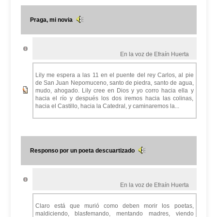
Praga, mi novia
En la voz de Efraín Huerta
Lily me espera a las 11 en el puente del rey Carlos, al pie
de San Juan Nepomuceno, santo de piedra, santo de agua,
mudo, ahogado. Lily cree en Dios y yo corro hacia ella y
hacia el río y después los dos iremos hacia las colinas,
hacia el Castillo, hacia la Catedral, y caminaremos la...
Responso por un poeta descuartizado
En la voz de Efraín Huerta
Claro está que murió como deben morir los poetas,
maldiciendo, blasfemando, mentando madres, viendo