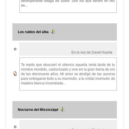
desesperante ráfaga de sudor. Son los que tienen en vez
de...
Los ruidos del alba
En la voz de David Huerta
Te repito que descubrí el silencio aquella lenta tarde de tu
nombre mordido, carbonizado y vivo en la gran llama de oro
de tus diecinueve años. Mi amor se desligó de las auroras
para entregarse todo a su murmullo, a tu cristal murmullo de
madera blanca incendiada...
Nocturno del Mississippi